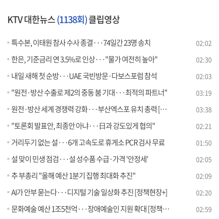
KTV 대한뉴스
(1138회)
클립영상
특수본, 이태원 참사 수사 종결···74일간 23명 송치
02:02
한은, 기준금리 연 3.5%로 인상···"물가 여전히 높아"
02:30
내일 새해 첫 순방···UAE 국빈방문·다보스포럼 참석
02:03
"원전·방산 수출로 제2의 중동 붐 기대···최적의 파트너"
03:19
원전·방산 세계 경쟁력 강화···부산엑스포 유치 총력 [뉴스의 맥]
03:38
"토론회 발표안, 최종안 아냐···日과 강도있게 협의"
02:21
거리두기 없는 설···6개 고속도로 휴게소 PCR 검사 무료
01:50
설 맞이 민생 점검···설 성수품 수급·가격 '안정세'
02:05
추 부총리 "올해 예산 1분기 집행 최대화 추진"
02:09
AI가 안부 묻는다···디지털 기술 일상화 추진 [정책현장+]
02:20
문화예술 예산 1조5천억···장애예술인 지원 확대 [정책현장+]
02:59