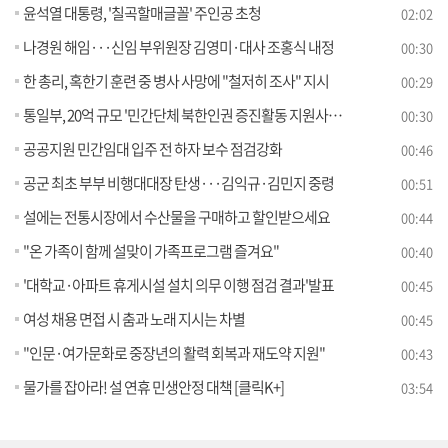
윤석열 대통령, '칠곡할매글꼴' 주인공 초청
02:02
나경원 해임···신임 부위원장 김영미·대사 조홍식 내정
00:30
한 총리, 혹한기 훈련 중 병사 사망에 "철저히 조사" 지시
00:29
통일부, 20억 규모 '민간단체 북한인권 증진활동 지원사업' 시행
00:30
공공지원 민간임대 입주 전 하자 보수 점검강화
00:46
공군 최초 부부 비행대대장 탄생···김익규·김민지 중령
00:51
설에는 전통시장에서 수산물을 구매하고 할인받으세요
00:44
"온 가족이 함께 설맞이 가족프로그램 즐겨요"
00:40
'대학교·아파트 휴게시설 설치 의무 이행 점검 결과'발표
00:45
여성 채용 면접 시 춤과 노래 지시는 차별
00:45
"인문·여가문화로 중장년의 활력 회복과 재도약 지원"
00:43
물가를 잡아라! 설 연휴 민생안정 대책 [클릭K+]
03:54