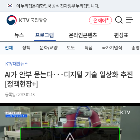
본
메
전
이 누리집은 대한민국 공식 전자정부 누리집입니다.
문
뉴
체
바
바
메
KTV 국민방송
온 에어
로
로
뉴
공식 누리집 주소 확인하기
메뉴 열기
가
가
바
go.kr 주소를 사용하는 누리집은 대한민국 정부기관이 관리하는 누리집입
기
기
로
뉴스
프로그램
온라인콘텐츠
편성표
니다.
가
이밖에 or.kr 또는 .kr등 다른 도메인 주소를 사용하고 있다면 아래 URL에
기
전체
정책
문화/교양
보도
특집
국가기념식
종영
서 도메인 주소를 확인해 보세요
운영중인 공식 누리집보기
KTV 대한뉴스
AI가 안부 묻는다···디지털 기술 일상화 추진
[정책현장+]
등록일 : 2023.01.13