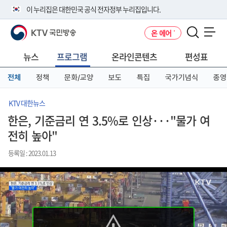
본
메
전
이 누리집은 대한민국 공식 전자정부 누리집입니다.
문
뉴
체
바
바
메
KTV 국민방송
온 에어
로
로
뉴
공식 누리집 주소 확인하기
메뉴 열기
가
가
바
go.kr 주소를 사용하는 누리집은 대한민국 정부기관이 관리하는 누리집입
기
기
로
뉴스
프로그램
온라인콘텐츠
편성표
니다.
가
이밖에 or.kr 또는 .kr등 다른 도메인 주소를 사용하고 있다면 아래 URL에
기
전체
정책
문화/교양
보도
특집
국가기념식
종영
서 도메인 주소를 확인해 보세요
운영중인 공식 누리집보기
KTV 대한뉴스
한은, 기준금리 연 3.5%로 인상···"물가 여
전히 높아"
등록일 : 2023.01.13