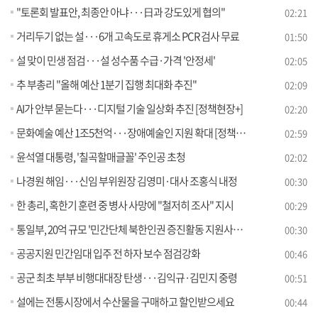
"토론회 발표안, 최종안 아냐···日과 강도있게 협의"
02:21
거리두기 없는 설···6개 고속도로 휴게소 PCR 검사 무료
01:50
설 맞이 민생 점검···설 성수품 수급·가격 '안정세'
02:05
추 부총리 "올해 예산 1분기 집행 최대화 추진"
02:09
AI가 안부 묻는다···디지털 기술 일상화 추진 [정책현장+]
02:20
문화예술 예산 1조5천억···장애예술인 지원 확대 [정책현장+]
02:59
윤석열 대통령, '칠곡할매글꼴' 주인공 초청
02:02
나경원 해임···신임 부위원장 김영미·대사 조홍식 내정
00:30
한 총리, 혹한기 훈련 중 병사 사망에 "철저히 조사" 지시
00:29
통일부, 20억 규모 '민간단체 북한인권 증진활동 지원사업' 시행
00:30
공공지원 민간임대 입주 전 하자 보수 점검강화
00:46
공군 최초 부부 비행대대장 탄생···김익규·김민지 중령
00:51
설에는 전통시장에서 수산물을 구매하고 할인받으세요
00:44