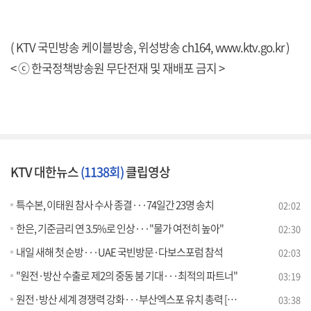
( KTV 국민방송 케이블방송, 위성방송 ch164,
www.ktv.go.kr
)
< ⓒ 한국정책방송원 무단전재 및 재배포 금지 >
KTV 대한뉴스
(1138회)
클립영상
특수본, 이태원 참사 수사 종결···74일간 23명 송치
02:02
한은, 기준금리 연 3.5%로 인상···"물가 여전히 높아"
02:30
내일 새해 첫 순방···UAE 국빈방문·다보스포럼 참석
02:03
"원전·방산 수출로 제2의 중동 붐 기대···최적의 파트너"
03:19
원전·방산 세계 경쟁력 강화···부산엑스포 유치 총력 [뉴스의 맥]
03:38