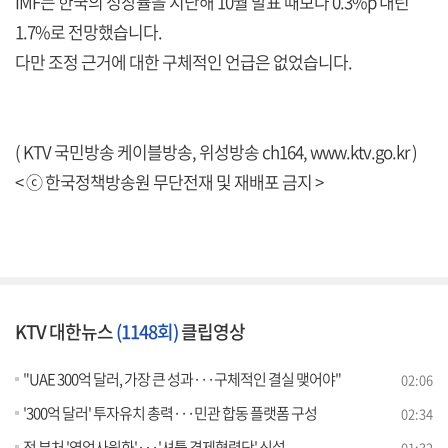
IMF는 한국의 성장률을 지난해 10월 발표 때보다 0.3%p 내린
1.7%로 전망했습니다.
다만 조정 근거에 대한 구체적인 언급은 없었습니다.
( KTV 국민방송 케이블방송, 위성방송 ch164,
www.ktv.go.kr
)
< ⓒ 한국정책방송원 무단전재 및 재배포 금지 >
KTV 대한뉴스
(1148회)
클립영상
"UAE 300억 달러, 가장 큰 성과···구체적인 결실 맺어야"
02:06
'300억 달러' 투자유치 총력···민관 합동 플랫폼 구성
02:34
전 부처 '영업사원화'···'셔틀 경제협력단' 신설
01:32