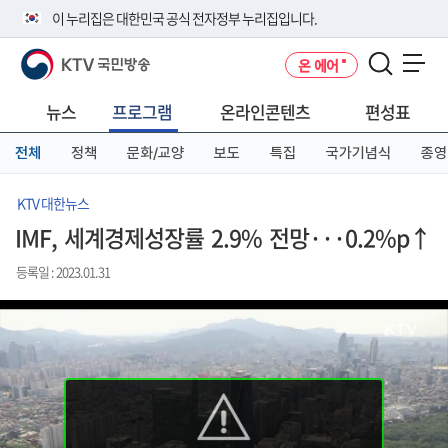
본
메
전
이 누리집은 대한민국 공식 전자정부 누리집입니다.
문
뉴
체
바
바
메
KTV 국민방송
온 에어
로
로
뉴
공식 누리집 주소 확인하기
메뉴 열기
가
가
바
go.kr 주소를 사용하는 누리집은 대한민국 정부기관이 관리하는 누리집입
기
기
로
뉴스
프로그램
온라인콘텐츠
편성표
니다.
가
이밖에 or.kr 또는 .kr등 다른 도메인 주소를 사용하고 있다면 아래 URL에
기
전체
정책
문화/교양
보도
특집
국가기념식
종영
서 도메인 주소를 확인해 보세요
운영중인 공식 누리집보기
KTV 대한뉴스
IMF, 세계경제성장률 2.9% 전망···0.2%p↑
등록일 : 2023.01.31