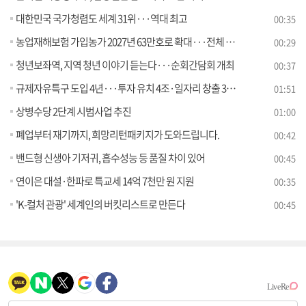
대한민국 국가청렴도 세계 31위···역대 최고
00:35
농업재해보험 가입농가 2027년 63만호로 확대···전체 농가의 60%
00:29
청년보좌역, 지역 청년 이야기 듣는다···순회간담회 개최
00:37
규제자유특구 도입 4년···투자 유치 4조·일자리 창출 3천7백 명
01:51
상병수당 2단계 시범사업 추진
01:00
폐업부터 재기까지, 희망리턴패키지가 도와드립니다.
00:42
밴드형 신생아 기저귀, 흡수성능 등 품질 차이 있어
00:45
연이은 대설·한파로 특교세 14억 7천만 원 지원
00:35
'K-컬처 관광' 세계인의 버킷리스트로 만든다
00:45