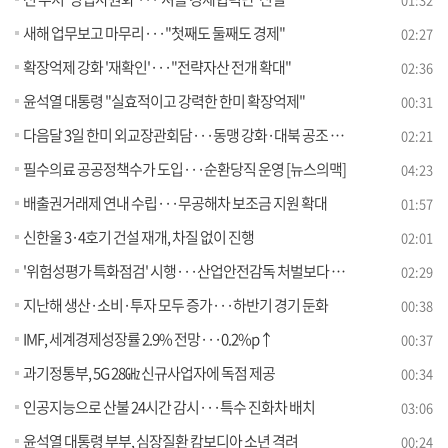
새해 업무보고 마무리···"첫째도 둘째도 경제"
02:27
확장억제 강화 '재확인'···"전략자산 전개 확대"
02:36
윤석열 대통령 "실효적이고 강력한 한미 확장억제"
00:31
다음달 3일 한미 외교장관회담···동맹 강화·대북 공조 논의
02:21
필수의료 공공정책수가 도입···순환당직 운영 [뉴스의맥]
04:23
배출권거래제 연내 수립···무공해차 보조금 지원 확대
01:57
신한울 3·4호기 건설 재개, 차질 없이 진행
02:01
'위험성평가 특화점검' 시행···산업안전감독 처벌보다 예방
02:29
지난해 생산·소비·투자 모두 증가···하반기 경기 둔화
00:38
IMF, 세계경제성장률 2.9% 전망···0.2%p↑
00:37
과기정통부, 5G 28㎓ 신규사업자에 독점 제공
00:34
인공지능으로 산불 24시간 감시···특수 진화차 배치
03:06
윤석열 대통령 부부, 심장질환 캄보디아 소년 격려
00:24