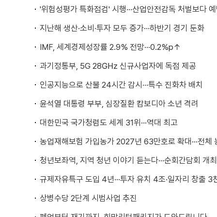
'위험성평가 특화점검' 시행···산업안전감독 처벌보다 
지난해 생산·소비·투자 모두 증가···하반기 경기 둔화
IMF, 세계경제성장률 2.9% 전망···0.2%p↑
과기정통부, 5G 28㎓ 신규사업자에 독점 제공
인공지능으로 산불 24시간 감시···특수 진화차 배치
윤석열 대통령 부부, 심장질환 캄보디아 소년 격려
대한민국 국가청렴도 세계 31위···역대 최고
농업재해보험 가입농가 2027년 63만호로 확대···전체 
청년보좌역, 지역 청년 이야기 듣는다···순회간담회 개최
규제자유특구 도입 4년···투자 유치 4조·일자리 창출 3
상병수당 2단계 시범사업 추진