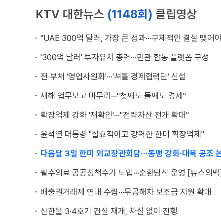
KTV 대한뉴스
(1148회)
클립영상
"UAE 300억 달러, 가장 큰 성과···구체적인 결실 맺어야
'300억 달러' 투자유치 총력···민관 합동 플랫폼 구성
전 부처 '영업사원화'···'셔틀 경제협력단' 신설
새해 업무보고 마무리···"첫째도 둘째도 경제"
확장억제 강화 '재확인'···"전략자산 전개 확대"
윤석열 대통령 "실효적이고 강력한 한미 확장억제"
다음달 3일 한미 외교장관회담···동맹 강화·대북 공조 
필수의료 공공정책수가 도입···순환당직 운영 [뉴스의맥
배출권거래제 연내 수립···무공해차 보조금 지원 확대
신한울 3·4호기 건설 재개, 차질 없이 진행