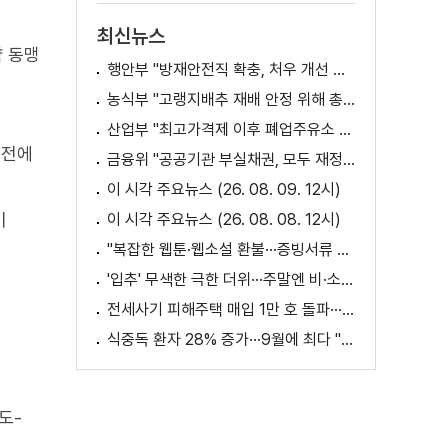
최신뉴스
략 동맹
행안부 "방재안전직 확충, 처우 개선 등 위한 제도개선 추진"
농식부 "고랭지배추 재배 안정 위해 총력···배추가격 점차 안정세"
산업부 "최고가격제 이후 폐업주유소 증가? 사실 아냐"
발전에
금융위 "공공기관 부실채권, 모두 재정으로 보전되는 것 아냐"
이 시각 주요뉴스 (26. 08. 09. 12시)
미
이 시각 주요뉴스 (26. 08. 08. 12시)
"복잡한 웹툰·웹소설 환불···증빙서류 요구까지"
'입추' 무색한 극한 더위···주말엔 비·소나기
전세사기 피해주택 매입 1만 호 돌파···피해 지원 속도
식중독 환자 28% 증가···9월에 최다 "입추 방심 금물"
도-