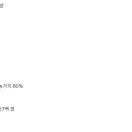
예방
농가의 60%
천7백 명