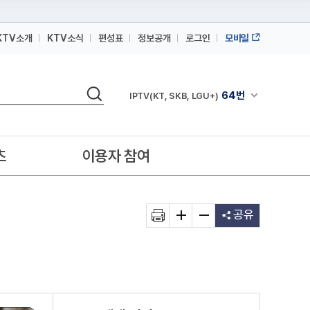
KTV소개
KTV소식
편성표
정보공개
로그인
모바일
164번
스카이라이프
검색
64번
채널안내 펼쳐
IPTV(KT, SKB, LGU+)
164번
스카이라이프
64번
IPTV(KT, SKB, LGU+)
츠
이용자 참여
164번
스카이라이프
공유