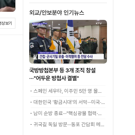
외교/안보분야 인기뉴스
영상보기
국방방첩본부 등 3개 조직 창설
···"어두운 방첩사 결별"
스페인 세우타, 이주민 5만 명 몰려 [월드 투데이]
대한민국 '황금시대'의 서막···미국·남미 순방 성과 총정리 [정.주.행]
남미 순방 종료···"핵심광물 협력·원유 수입선 확대"
귀국길 독일 방문···동포 간담회 메시지는?