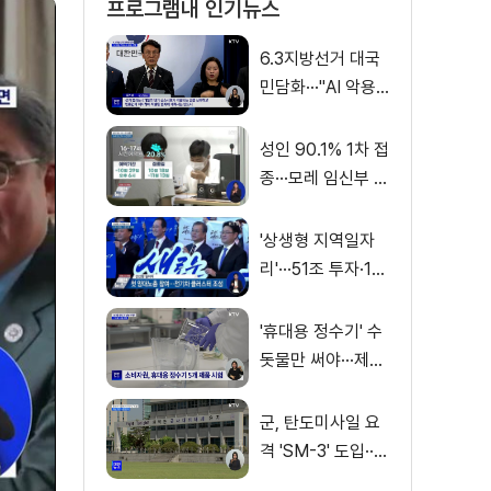
프로그램내 인기뉴스
6.3지방선거 대국
민담화···"AI 악용
가짜뉴스 처벌"
성인 90.1% 1차 접
종···모레 임신부 사
전예약
'상생형 지역일자
리'···51조 투자·13
만 명 고용
'휴대용 정수기' 수
돗물만 써야···제품
별 성능 차이
군, 탄도미사일 요
격 'SM-3' 도입···
이지스함 탑재