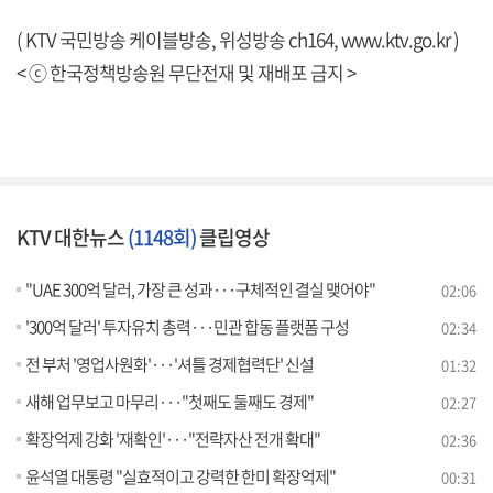
( KTV 국민방송 케이블방송, 위성방송 ch164,
www.ktv.go.kr
)
< ⓒ 한국정책방송원 무단전재 및 재배포 금지 >
KTV 대한뉴스
(1148회)
클립영상
"UAE 300억 달러, 가장 큰 성과···구체적인 결실 맺어야"
02:06
'300억 달러' 투자유치 총력···민관 합동 플랫폼 구성
02:34
전 부처 '영업사원화'···'셔틀 경제협력단' 신설
01:32
새해 업무보고 마무리···"첫째도 둘째도 경제"
02:27
확장억제 강화 '재확인'···"전략자산 전개 확대"
02:36
윤석열 대통령 "실효적이고 강력한 한미 확장억제"
00:31