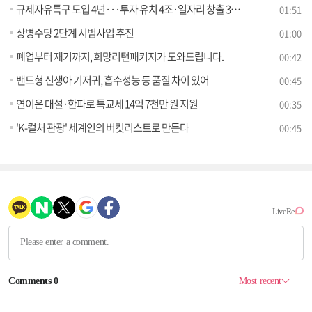
규제자유특구 도입 4년···투자 유치 4조·일자리 창출 3천7백 명
01:51
상병수당 2단계 시범사업 추진
01:00
폐업부터 재기까지, 희망리턴패키지가 도와드립니다.
00:42
밴드형 신생아 기저귀, 흡수성능 등 품질 차이 있어
00:45
연이은 대설·한파로 특교세 14억 7천만 원 지원
00:35
'K-컬처 관광' 세계인의 버킷리스트로 만든다
00:45