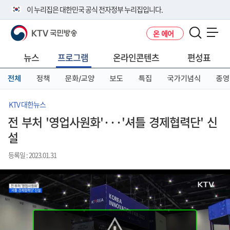
본
메
전
이 누리집은 대한민국 공식 전자정부 누리집입니다.
문
뉴
체
바
바
메
KTV 국민방송
온 에어
로
로
뉴
공식 누리집 주소 확인하기
메뉴 열기
가
가
바
go.kr 주소를 사용하는 누리집은 대한민국 정부기관이 관리하는 누리집입
기
기
로
뉴스
프로그램
온라인콘텐츠
편성표
니다.
가
이밖에 or.kr 또는 .kr등 다른 도메인 주소를 사용하고 있다면 아래 URL에
기
전체
정책
문화/교양
보도
특집
국가기념식
종영
서 도메인 주소를 확인해 보세요
운영중인 공식 누리집보기
KTV 대한뉴스
전 부처 '영업사원화'···'셔틀 경제협력단' 신
설
등록일 : 2023.01.31