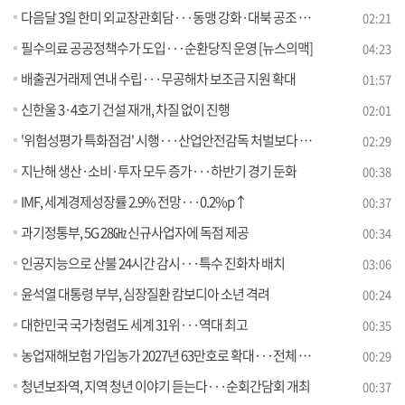
다음달 3일 한미 외교장관회담···동맹 강화·대북 공조 논의
02:21
필수의료 공공정책수가 도입···순환당직 운영 [뉴스의맥]
04:23
배출권거래제 연내 수립···무공해차 보조금 지원 확대
01:57
신한울 3·4호기 건설 재개, 차질 없이 진행
02:01
'위험성평가 특화점검' 시행···산업안전감독 처벌보다 예방
02:29
지난해 생산·소비·투자 모두 증가···하반기 경기 둔화
00:38
IMF, 세계경제성장률 2.9% 전망···0.2%p↑
00:37
과기정통부, 5G 28㎓ 신규사업자에 독점 제공
00:34
인공지능으로 산불 24시간 감시···특수 진화차 배치
03:06
윤석열 대통령 부부, 심장질환 캄보디아 소년 격려
00:24
대한민국 국가청렴도 세계 31위···역대 최고
00:35
농업재해보험 가입농가 2027년 63만호로 확대···전체 농가의 60%
00:29
청년보좌역, 지역 청년 이야기 듣는다···순회간담회 개최
00:37