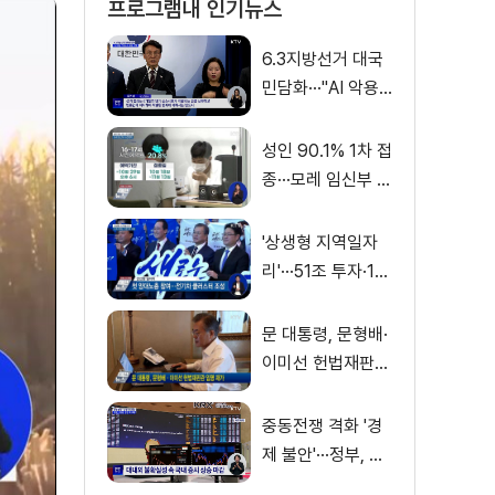
프로그램내 인기뉴스
6.3지방선거 대국
민담화···"AI 악용
가짜뉴스 처벌"
성인 90.1% 1차 접
종···모레 임신부 사
전예약
'상생형 지역일자
리'···51조 투자·13
만 명 고용
문 대통령, 문형배·
이미선 헌법재판관
임명 재가
중동전쟁 격화 '경
제 불안'···정부, 금
융·수출입 영향 최