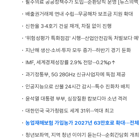
필수의료 공공정책수가 도입···순환당직 운영 [뉴스의맥
배출권거래제 연내 수립···무공해차 보조금 지원 확대
신한울 3·4호기 건설 재개, 차질 없이 진행
'위험성평가 특화점검' 시행···산업안전감독 처벌보다 
지난해 생산·소비·투자 모두 증가···하반기 경기 둔화
IMF, 세계경제성장률 2.9% 전망···0.2%p↑
과기정통부, 5G 28㎓ 신규사업자에 독점 제공
인공지능으로 산불 24시간 감시···특수 진화차 배치
윤석열 대통령 부부, 심장질환 캄보디아 소년 격려
대한민국 국가청렴도 세계 31위···역대 최고
농업재해보험 가입농가 2027년 63만호로 확대···전체
청년보좌역, 지역 청년 이야기 듣는다···순회간담회 개최