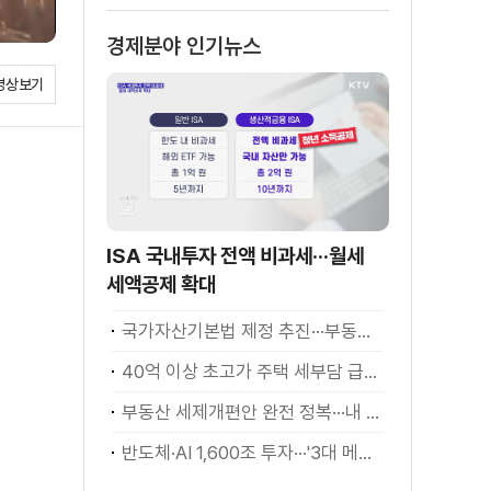
소화
경제분야 인기뉴스
영상보기
ISA 국내투자 전액 비과세···월세
세액공제 확대
국가자산기본법 제정 추진···부동산·주식 등 통합 관리
40억 이상 초고가 주택 세부담 급증···실수요자 보호 강화
부동산 세제개편안 완전 정복···내 세금 어떻게 달라지나? [K-정책 사용법]
반도체·AI 1,600조 투자···'3대 메가프로젝트' 속도