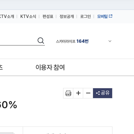
KTV소개
KTV소식
편성표
정보공개
로그인
모바일
164번
스카이라이프
64번
IPTV(KT, SKB, LGU+)
검색
164번
채널안내 펼쳐
스카이라이프
64번
IPTV(KT, SKB, LGU+)
164번
스카이라이프
츠
이용자 참여
공유
60%