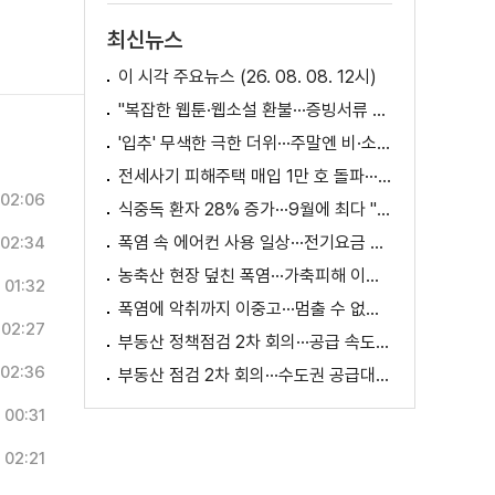
최신뉴스
이 시각 주요뉴스 (26. 08. 08. 12시)
"복잡한 웹툰·웹소설 환불···증빙서류 요구까지"
'입추' 무색한 극한 더위···주말엔 비·소나기
전세사기 피해주택 매입 1만 호 돌파···피해 지원 속도
02:06
식중독 환자 28% 증가···9월에 최다 "입추 방심 금물"
폭염 속 에어컨 사용 일상···전기요금 줄이려면?
02:34
농축산 현장 덮친 폭염···가축피해 이틀 새 28만 마리↑
01:32
폭염에 악취까지 이중고···멈출 수 없는 필수노동
02:27
부동산 정책점검 2차 회의···공급 속도전 본격화하나
02:36
부동산 점검 2차 회의···수도권 공급대책 논의
00:31
02:21