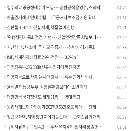
필수의료 공공정책수가 도입···순환당직 운영 [뉴스의맥]
04:23
배출권거래제 연내 수립···무공해차 보조금 지원 확대
01:57
신한울 3·4호기 건설 재개, 차질 없이 진행
02:01
'위험성평가 특화점검' 시행···산업안전감독 처벌보다 예방
02:29
지난해 생산·소비·투자 모두 증가···하반기 경기 둔화
00:38
IMF, 세계경제성장률 2.9% 전망···0.2%p↑
00:37
과기정통부, 5G 28㎓ 신규사업자에 독점 제공
00:34
인공지능으로 산불 24시간 감시···특수 진화차 배치
03:06
윤석열 대통령 부부, 심장질환 캄보디아 소년 격려
00:24
대한민국 국가청렴도 세계 31위···역대 최고
00:35
농업재해보험 가입농가 2027년 63만호로 확대···전체 농가의 60%
00:29
청년보좌역, 지역 청년 이야기 듣는다···순회간담회 개최
00:37
규제자유특구 도입 4년···투자 유치 4조·일자리 창출 3천7백 명
01:51