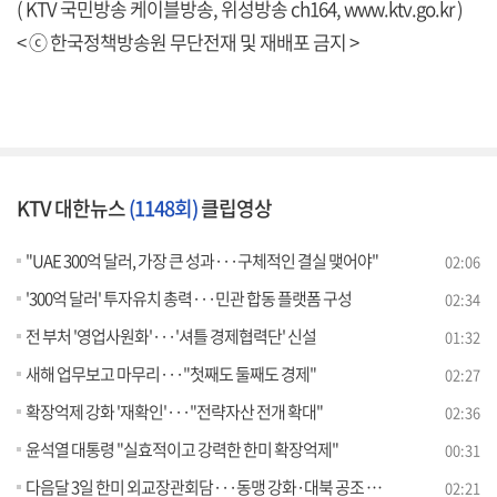
( KTV 국민방송 케이블방송, 위성방송 ch164,
www.ktv.go.kr
)
< ⓒ 한국정책방송원 무단전재 및 재배포 금지 >
KTV 대한뉴스
(1148회)
클립영상
"UAE 300억 달러, 가장 큰 성과···구체적인 결실 맺어야"
02:06
'300억 달러' 투자유치 총력···민관 합동 플랫폼 구성
02:34
전 부처 '영업사원화'···'셔틀 경제협력단' 신설
01:32
새해 업무보고 마무리···"첫째도 둘째도 경제"
02:27
확장억제 강화 '재확인'···"전략자산 전개 확대"
02:36
윤석열 대통령 "실효적이고 강력한 한미 확장억제"
00:31
다음달 3일 한미 외교장관회담···동맹 강화·대북 공조 논의
02:21