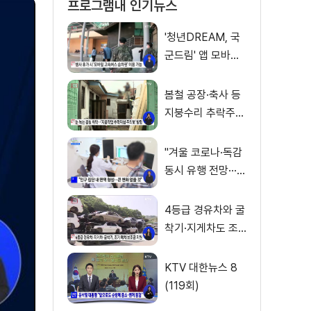
프로그램내 인기뉴스
'청년DREAM, 국
군드림' 앱 모바일
고속버스 승차권
서비스 개시
봄철 공장·축사 등
지붕수리 추락주의
보
"겨울 코로나·독감
동시 유행 전망···대
책 수립"
4등급 경유차와 굴
착기·지게차도 조
기 폐차 보조금 지
원
KTV 대한뉴스 8
(119회)