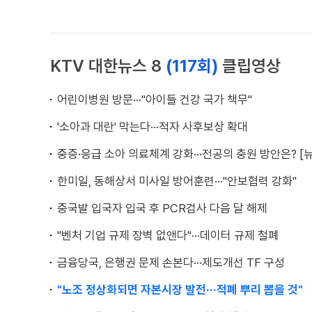
KTV 대한뉴스 8
(117회)
클립영상
어린이병원 방문···"아이들 건강 국가 책무"
'소아과 대란' 막는다···적자 사후보상 확대
중증·응급 소아 의료체계 강화···전공의 충원 방안은? [
한미일, 동해상서 미사일 방어훈련···"안보협력 강화"
중국발 입국자 입국 후 PCR검사 다음 달 해제
"벤처 기업 규제 장벽 없앤다"···데이터 규제 철폐
금융당국, 은행권 문제 손본다···제도개선 TF 구성
"노조 정상화되면 자본시장 발전···적폐 뿌리 뽑을 것"