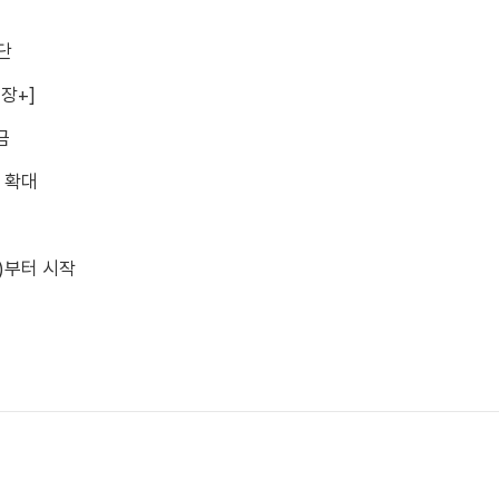
단
장+]
금
 확대
수)부터 시작