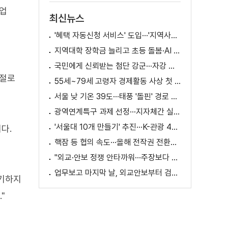
기업
최신뉴스
'혜택 자동신청 서비스' 도입···'지역사랑상품권' 발행 확대
지역대학 장학금 늘리고 초등 돌봄·AI 교육 확대
국민에게 신뢰받는 첨단 강군···자강 국방·미래 전력 강화
저절로
55세~79세 고령자 경제활동 사상 첫 1천만 명 돌파
서울 낮 기온 39도···태풍 '돌핀' 경로 변수
광역연계특구 과제 선정···지자체간 실증 협력 확대
'서울대 10개 만들기' 추진···K-관광 4천만 시대 준비
다.
핵잠 등 협의 속도···올해 전작권 전환시기 결정 추진
"외교·안보 정쟁 안타까워···주장보다 실천 중요"
업무보고 마지막 날, 외교안보부터 검경까지
제기하지
"