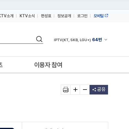
KTV소개
KTV소식
편성표
정보공개
로그인
모바일
164번
스카이라이프
검색
64번
채널안내 펼쳐
IPTV(KT, SKB, LGU+)
164번
스카이라이프
64번
IPTV(KT, SKB, LGU+)
츠
이용자 참여
164번
스카이라이프
공유