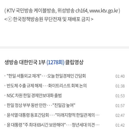
( KTV 국민방송 케이블방송, 위성방송 ch164,
www.ktv.go.kr
)
< ⓒ 한국정책방송원 무단전재 및 재배포 금지 >
생방송 대한민국 1부
(1278회)
클립영상
"한일 셔틀외교 재개"···오늘 한일경제인 간담회
01:40
반도체 수출 규제 해제···화이트리스트 회복 논의
01:38
NSC 차원 한일 경제안보대화 출범
01:53
한일 정상 부부 동반 만찬···"친밀감 높여"
01:57
윤석열 대통령 동포간담회···"미래지향적 한일관계의 큰 힘"
02:47
윤 대통령 "주 최대 69시간 보완해야"···청년세대 의견 수렴
01:42