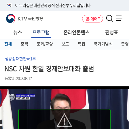
본
메
전
이 누리집은 대한민국 공식 전자정부 누리집입니다.
문
뉴
체
바
바
메
KTV 국민방송
온 에어
로
로
뉴
공식 누리집 주소 확인하기
메뉴 열기
가
가
바
go.kr 주소를 사용하는 누리집은 대한민국 정부기관이 관리하는 누리집입
기
기
로
뉴스
프로그램
온라인콘텐츠
편성표
니다.
가
이밖에 or.kr 또는 .kr등 다른 도메인 주소를 사용하고 있다면 아래 URL에
기
전체
정책
문화/교양
보도
특집
국가기념식
종영
서 도메인 주소를 확인해 보세요
운영중인 공식 누리집보기
생방송 대한민국 1부
NSC 차원 한일 경제안보대화 출범
등록일 : 2023.03.17