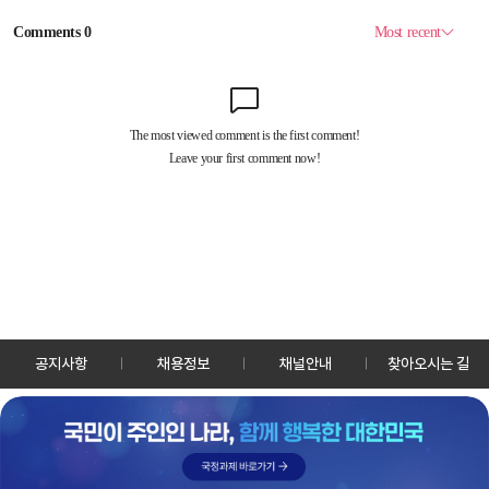
공지사항
채용정보
채널안내
찾아오시는 길
30128 세종특별자치시 정부2청사로 13 한국정책방송원 KTV
TEL: 044-204-8000
Copyrightⓒ KTV 국민방송 All Rights Reserved.
PC버전
앱 다운로드