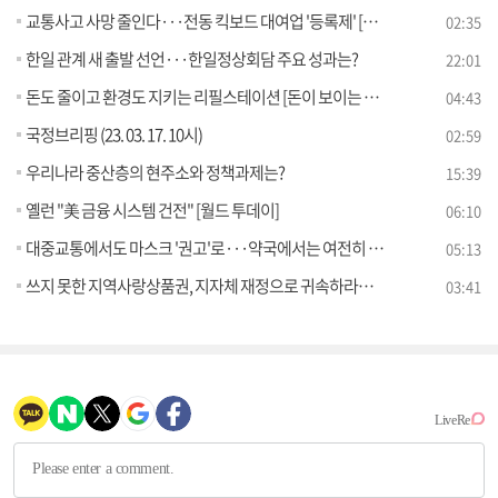
교통사고 사망 줄인다···전동 킥보드 대여업 '등록제' [정책현장+]
02:35
한일 관계 새 출발 선언···한일정상회담 주요 성과는?
22:01
돈도 줄이고 환경도 지키는 리필스테이션 [돈이 보이는 VCR]
04:43
국정브리핑 (23. 03. 17. 10시)
02:59
우리나라 중산층의 현주소와 정책과제는?
15:39
옐런 "美 금융 시스템 건전" [월드 투데이]
06:10
대중교통에서도 마스크 '권고'로···약국에서는 여전히 의무인가요? [정책 바로보기]
05:13
쓰지 못한 지역사랑상품권, 지자체 재정으로 귀속하라는 정부? [정책 바로보기]
03:41