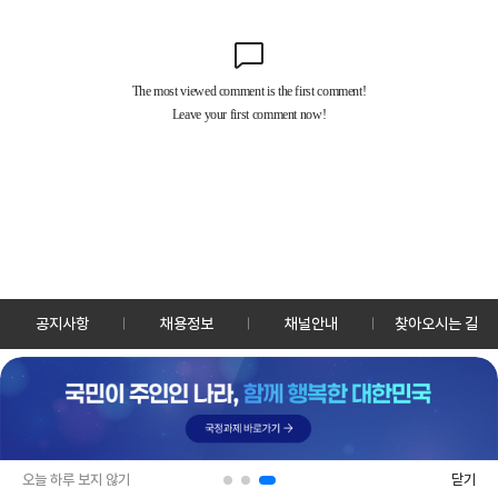
공지사항
채용정보
채널안내
찾아오시는 길
30128 세종특별자치시 정부2청사로 13 한국정책방송원 KTV
TEL: 044-204-8000
Copyrightⓒ KTV 국민방송 All Rights Reserved.
PC버전
앱 다운로드
오늘 하루 보지 않기
닫기