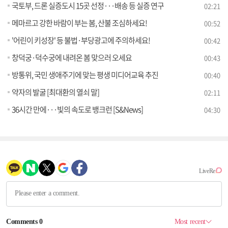
국토부, 드론 실증도시 15곳 선정···배송 등 실증 연구
02:21
메마르고 강한 바람이 부는 봄, 산불 조심하세요!
00:52
'어린이 키성장' 등 불법·부당광고에 주의하세요!
00:42
창덕궁·덕수궁에 내려온 봄 맞으러 오세요
00:43
방통위, 국민 생애주기에 맞는 평생 미디어교육 추진
00:40
약자의 발굴 [최대환의 열쇠 말]
02:11
36시간 만에···빛의 속도로 뱅크런 [S&News]
04:30