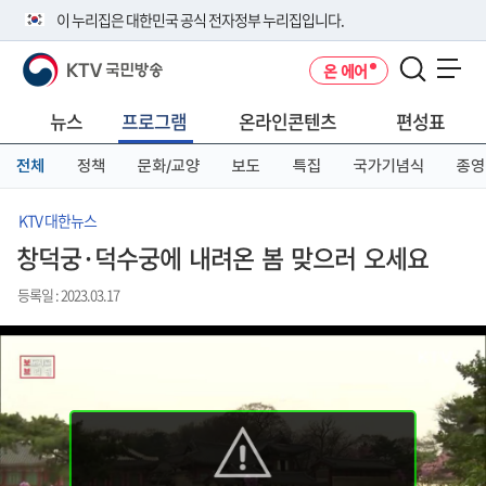
본
메
전
이 누리집은 대한민국 공식 전자정부 누리집입니다.
문
뉴
체
바
바
메
KTV 국민방송
온 에어
로
로
뉴
공식 누리집 주소 확인하기
메뉴 열기
가
가
바
go.kr 주소를 사용하는 누리집은 대한민국 정부기관이 관리하는 누리집입
기
기
로
뉴스
프로그램
온라인콘텐츠
편성표
니다.
가
이밖에 or.kr 또는 .kr등 다른 도메인 주소를 사용하고 있다면 아래 URL에
기
전체
정책
문화/교양
보도
특집
국가기념식
종영
서 도메인 주소를 확인해 보세요
운영중인 공식 누리집보기
KTV 대한뉴스
창덕궁·덕수궁에 내려온 봄 맞으러 오세요
등록일 : 2023.03.17