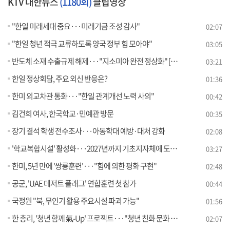
KTV 대한뉴스
(1180회)
클립영상
"한일 미래세대 중요···미래기금 조성 감사"
02:07
"한일 청년 적극 교류하도록 양국 정부 힘 모아야"
03:05
반도체 소재 수출규제 해제···"지소미아 완전 정상화" [뉴스의 맥]
03:21
한일 정상회담, 주요 외신 반응은?
01:36
한미 외교차관 통화···"한일 관계개선 노력 사의"
00:42
김건희 여사, 한국학교·민예관 방문
00:35
장기 결석 학생 전수조사···아동학대 예방·대처 강화
02:08
'학교복합시설' 활성화···2027년까지 기초지자체에 도입 [정책현장+]
03:27
한미, 5년 만에 '쌍룡훈련'···"힘에 의한 평화 구현"
02:48
공군, 'UAE 데저트 플래그' 연합훈련 첫 참가
00:44
국정원 "북, 무인기 활용 주요시설 파괴 가능"
01:56
한 총리, '청년 함께 氣-Up' 프로젝트···"청년 친화 문화 확산"
02:07