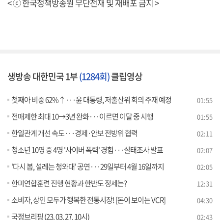
< ⓒ 한국정책방송원 무단전재 및 재배포 금지 >
생방송 대한민국 1부
(1284회)
클립영상
첫째아 비중 62%↑···윤 대통령, 저출산위 회의 주재 예정
01:55
전매제한 최대 10→3년 완화···이르면 이달 중 시행
01:55
한일관계 개선 속도···경제·안보 전방위 협력
02:11
청소년 10명 중 4명 '사이버 폭력' 경험···실태조사 발표
02:07
'다시 봄, 설레는 청와대' 공연···29일부터 4월 16일까지
02:05
한미연합훈련 진행 현황과 한반도 정세는?
12:31
소비자, 상인 모두가 행복한 전통시장! [돈이 보이는 VCR]
04:30
국정브리핑 (23. 03. 27. 10시)
02:43