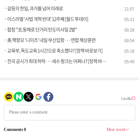
갈등의 한일, 과거를 넘어 미래로
21:07
이스라엘 '사법 개혁 반대' 12주째 [월드 투데이]
05:21
합참 "北 동해로 단거리 탄도미사일 2발"
00:28
美 핵항모 '니미츠' 내일 부산입항···연합 해상훈련
00:54
교육부, 독도교육 1시간으로 축소했다? [정책 바로보기]
05:18
전국 공시가 최대 하락···세수 펑크는 어쩌나? [정책 바로보기]
05:49