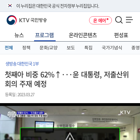
본
메
전
이 누리집은 대한민국 공식 전자정부 누리집입니다.
문
뉴
체
바
바
메
KTV 국민방송
온 에어
로
로
뉴
공식 누리집 주소 확인하기
메뉴 열기
가
가
바
go.kr 주소를 사용하는 누리집은 대한민국 정부기관이 관리하는 누리집입
기
기
로
뉴스
프로그램
온라인콘텐츠
편성표
니다.
가
이밖에 or.kr 또는 .kr등 다른 도메인 주소를 사용하고 있다면 아래 URL에
기
전체
정책
문화/교양
보도
특집
국가기념식
종영
서 도메인 주소를 확인해 보세요
운영중인 공식 누리집보기
생방송 대한민국 1부
첫째아 비중 62%↑···윤 대통령, 저출산위
회의 주재 예정
등록일 : 2023.03.27