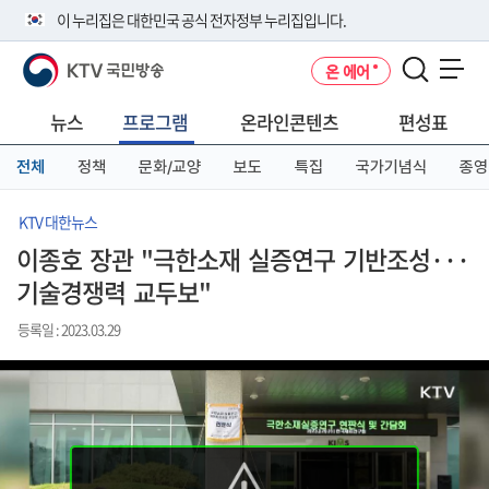
본
메
전
이 누리집은 대한민국 공식 전자정부 누리집입니다.
문
뉴
체
바
바
메
KTV 국민방송
온 에어
로
로
뉴
공식 누리집 주소 확인하기
메뉴 열기
가
가
바
go.kr 주소를 사용하는 누리집은 대한민국 정부기관이 관리하는 누리집입
기
기
로
뉴스
프로그램
온라인콘텐츠
편성표
니다.
가
이밖에 or.kr 또는 .kr등 다른 도메인 주소를 사용하고 있다면 아래 URL에
기
전체
정책
문화/교양
보도
특집
국가기념식
종영
서 도메인 주소를 확인해 보세요
운영중인 공식 누리집보기
KTV 대한뉴스
이종호 장관 "극한소재 실증연구 기반조성···
기술경쟁력 교두보"
등록일 : 2023.03.29