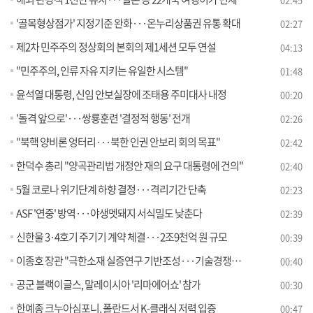
'골목형상점가' 지정기준 완화···온누리상품권 유통 확대
02:27
제2차 민주주의 정상회의 본회의 제1세션 모두 연설
04:13
"민주주의, 인류 자유 지키는 유일한 시스템"
01:48
윤석열 대통령, 신임 안보실장에 조태용 주미대사 내정
00:20
'돌격 앞으로'···쌍룡훈련 '결정적 행동' 전개
02:26
"북핵 양비론 엉터리···북한 인권 안보리 회의 목표"
02:42
한덕수 총리 "양곡관리법 개정안 재의 요구 대통령에 건의"
02:40
5월 코로나 위기단계 하향 결정···격리기간 단축
02:23
ASF '연중' 방역···야생멧돼지 서식밀도 낮춘다
02:39
신한울 3·4호기 주기기 계약 체결···2조9천억 원 규모
00:39
이종호 장관 "극한소재 실증연구 기반조성···기술경쟁력 교두보"
00:40
공군 블랙이글스, 말레이시아 '리마에어쇼' 참가
00:30
한예종 크누아심포니, 폴란드서 K-클래식 저력 입증
00:47