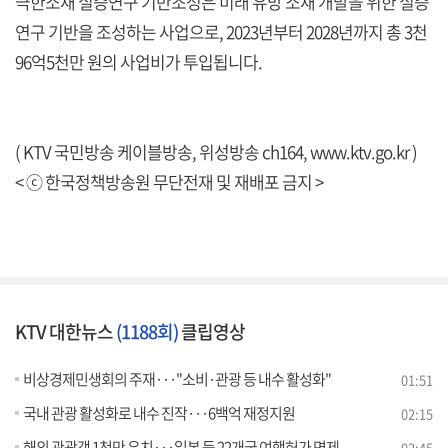
극한소재 실증연구 기반조성은 미래 유망 소재 개발을 위한 실증
연구 기반을 조성하는 사업으로, 2023년부터 2028년까지 총 3천
96억5천만 원의 사업비가 투입됩니다.
( KTV 국민방송 케이블방송, 위성방송 ch164,
www.ktv.go.kr
)
< ⓒ 한국정책방송원 무단전재 및 재배포 금지 >
KTV 대한뉴스
(1188회)
클립영상
비상경제민생회의 주재···"소비·관광 등 내수 활성화"
01:51
국내 관광 활성화로 내수 진작···6백억 재정지원
02:15
해외 관광객 1천만 유치···일본 등 22개국 여행허가 면제
02:45