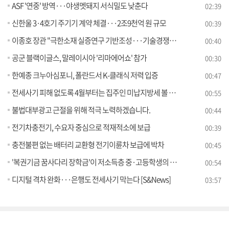
ASF '연중' 방역···야생멧돼지 서식밀도 낮춘다
02:39
신한울 3·4호기 주기기 계약 체결···2조9천억 원 규모
00:39
이종호 장관 "극한소재 실증연구 기반조성···기술경쟁력 교두보"
00:40
공군 블랙이글스, 말레이시아 '리마에어쇼' 참가
00:30
한예종 크누아심포니, 폴란드서 K-클래식 저력 입증
00:47
전세사기 피해 없도록 4월부터는 집주인 미납지방세 볼 수 있다
00:55
불법대부광고 근절을 위해 적극 노력하겠습니다.
00:44
전기차충전기, 수요자 중심으로 적재적소에 보급
00:39
충전불편 없는 배터리 교환형 전기이륜차 보급에 박차
00:45
'복권기금 꿈사다리 장학금'이 저소득층 중·고등학생의 꿈을 지원합니다
00:54
디지털 격차 완화···은행도 전세사기 막는다 [S&News]
03:57