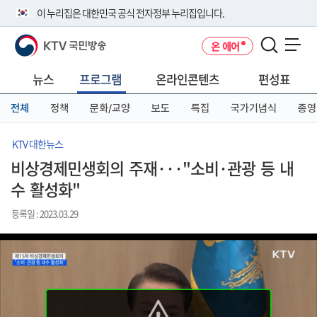
본
메
전
이 누리집은 대한민국 공식 전자정부 누리집입니다.
문
뉴
체
바
바
메
KTV 국민방송
온 에어
로
로
뉴
공식 누리집 주소 확인하기
메뉴 열기
가
가
바
go.kr 주소를 사용하는 누리집은 대한민국 정부기관이 관리하는 누리집입
기
기
로
뉴스
프로그램
온라인콘텐츠
편성표
니다.
가
이밖에 or.kr 또는 .kr등 다른 도메인 주소를 사용하고 있다면 아래 URL에
기
전체
정책
문화/교양
보도
특집
국가기념식
종영
서 도메인 주소를 확인해 보세요
운영중인 공식 누리집보기
KTV 대한뉴스
비상경제민생회의 주재···"소비·관광 등 내
수 활성화"
등록일 : 2023.03.29