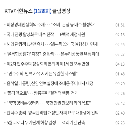
KTV 대한뉴스
(1188회)
클립영상
비상경제민생회의 주재···"소비·관광 등 내수 활성화"
01:51
국내 관광 활성화로 내수 진작···6백억 재정지원
02:15
해외 관광객 1천만 유치···일본 등 22개국 여행허가 면제
02:45
'골목형상점가' 지정기준 완화···온누리상품권 유통 확대
02:27
제2차 민주주의 정상회의 본회의 제1세션 모두 연설
04:13
"민주주의, 인류 자유 지키는 유일한 시스템"
01:48
윤석열 대통령, 신임 안보실장에 조태용 주미대사 내정
00:20
'돌격 앞으로'···쌍룡훈련 '결정적 행동' 전개
02:26
"북핵 양비론 엉터리···북한 인권 안보리 회의 목표"
02:42
한덕수 총리 "양곡관리법 개정안 재의 요구 대통령에 건의"
02:40
5월 코로나 위기단계 하향 결정···격리기간 단축
02:23