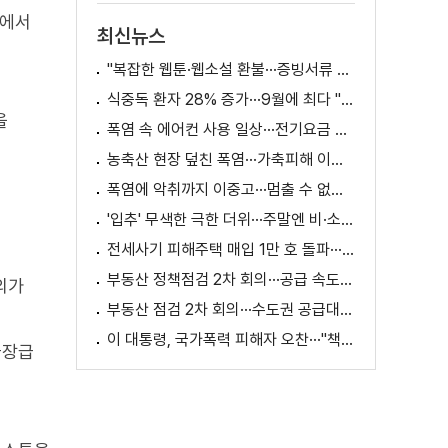
사에서
최신뉴스
"복잡한 웹툰·웹소설 환불···증빙서류 요구까지"
식중독 환자 28% 증가···9월에 최다 "입추 방심 금물"
을
폭염 속 에어컨 사용 일상···전기요금 줄이려면?
농축산 현장 덮친 폭염···가축피해 이틀 새 28만 마리↑
폭염에 악취까지 이중고···멈출 수 없는 필수노동
'입추' 무색한 극한 더위···주말엔 비·소나기
전세사기 피해주택 매입 1만 호 돌파···피해 지원 속도
부동산 정책점검 2차 회의···공급 속도전 본격화하나
의가
부동산 점검 2차 회의···수도권 공급대책 논의
이 대통령, 국가폭력 피해자 오찬···"책임지고 치유"
국장급