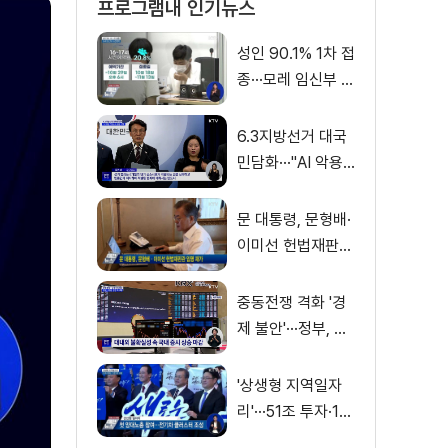
프로그램내 인기뉴스
성인 90.1% 1차 접
종···모레 임신부 사
전예약
6.3지방선거 대국
민담화···"AI 악용
가짜뉴스 처벌"
문 대통령, 문형배·
이미선 헌법재판관
임명 재가
중동전쟁 격화 '경
제 불안'···정부, 금
융·수출입 영향 최
소화
'상생형 지역일자
리'···51조 투자·13
만 명 고용