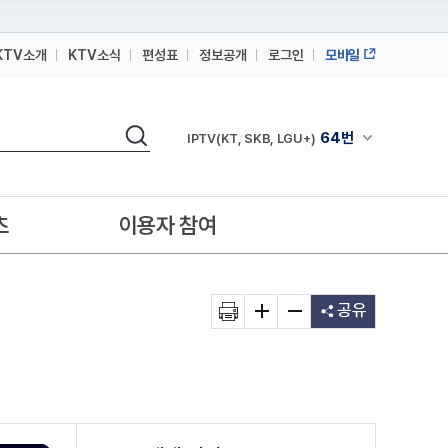
KTV소개
KTV소식
편성표
정보공개
로그인
모바일
164번
스카이라이프
검색
64번
채널안내 펼쳐
IPTV(KT, SKB, LGU+)
164번
스카이라이프
64번
IPTV(KT, SKB, LGU+)
츠
이용자 참여
164번
스카이라이프
공유