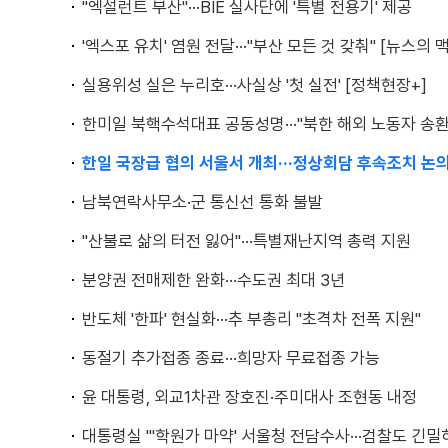
"엑설런트 부산"···BIE 실사단에 '특별 전용기' 제공
'엑스포 유치' 염원 전달···"부산 모든 것 갖춰" [뉴스의 맥
실용위성 실은 누리호···사실상 '첫 실전' [정책현장+]
한미일 북핵수석대표 공동성명···"북한 해외 노동자 송환
한일 국장급 협의 서울서 개최···정상회담 후속조치 논
남북연락사무소·군 통신선 통화 불발
"산불로 삶의 터전 잃어"···특별재난지역 총력 지원
분양권 전매제한 완화···수도권 최대 3년
반도체 '한파' 현실화···추 부총리 "초격차 전폭 지원"
동절기 추가접종 종료···희망자 무료접종 가능
윤 대통령, 외교1차관 장호진·주미대사 조현동 내정
대통령실 "'학원가 마약' 서울청 전담수사···검찰도 긴밀