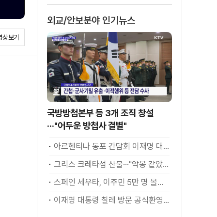
외교/안보분야 인기뉴스
영상보기
국방방첩본부 등 3개 조직 창설
···"어두운 방첩사 결별"
아르헨티나 동포 간담회 이재명 대통령 모두발언
그리스 크레타섬 산불···"악몽 같았다" [월드 투데이]
스페인 세우타, 이주민 5만 명 몰려 [월드 투데이]
이재명 대통령 칠레 방문 공식환영식