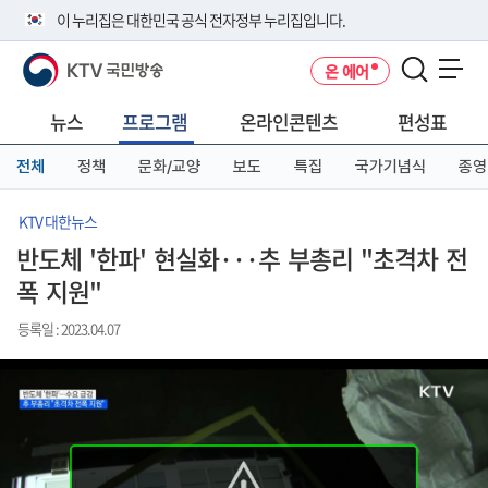
본
메
전
이 누리집은 대한민국 공식 전자정부 누리집입니다.
문
뉴
체
바
바
메
KTV 국민방송
온 에어
로
로
뉴
공식 누리집 주소 확인하기
메뉴 열기
가
가
바
go.kr 주소를 사용하는 누리집은 대한민국 정부기관이 관리하는 누리집입
기
기
로
뉴스
프로그램
온라인콘텐츠
편성표
니다.
가
이밖에 or.kr 또는 .kr등 다른 도메인 주소를 사용하고 있다면 아래 URL에
기
전체
정책
문화/교양
보도
특집
국가기념식
종영
서 도메인 주소를 확인해 보세요
운영중인 공식 누리집보기
KTV 대한뉴스
반도체 '한파' 현실화···추 부총리 "초격차 전
폭 지원"
등록일 : 2023.04.07