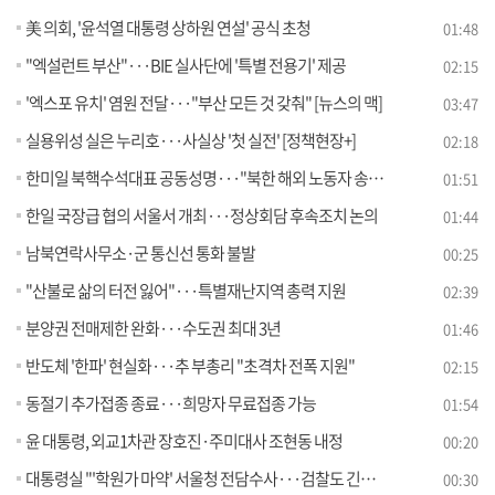
美 의회, '윤석열 대통령 상하원 연설' 공식 초청
01:48
"엑설런트 부산"···BIE 실사단에 '특별 전용기' 제공
02:15
'엑스포 유치' 염원 전달···"부산 모든 것 갖춰" [뉴스의 맥]
03:47
실용위성 실은 누리호···사실상 '첫 실전' [정책현장+]
02:18
한미일 북핵수석대표 공동성명···"북한 해외 노동자 송환"
01:51
한일 국장급 협의 서울서 개최···정상회담 후속조치 논의
01:44
남북연락사무소·군 통신선 통화 불발
00:25
"산불로 삶의 터전 잃어"···특별재난지역 총력 지원
02:39
분양권 전매제한 완화···수도권 최대 3년
01:46
반도체 '한파' 현실화···추 부총리 "초격차 전폭 지원"
02:15
동절기 추가접종 종료···희망자 무료접종 가능
01:54
윤 대통령, 외교1차관 장호진·주미대사 조현동 내정
00:20
대통령실 "'학원가 마약' 서울청 전담수사···검찰도 긴밀히 협조"
00:30