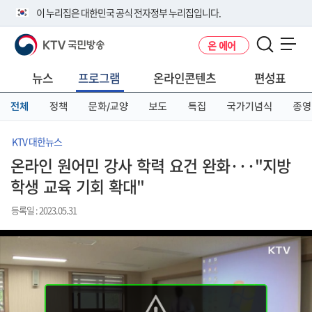
본
메
전
이 누리집은 대한민국 공식 전자정부 누리집입니다.
문
뉴
체
바
바
메
KTV 국민방송
온 에어
로
로
뉴
공식 누리집 주소 확인하기
메뉴 열기
가
가
바
go.kr 주소를 사용하는 누리집은 대한민국 정부기관이 관리하는 누리집입
기
기
로
뉴스
프로그램
온라인콘텐츠
편성표
니다.
가
이밖에 or.kr 또는 .kr등 다른 도메인 주소를 사용하고 있다면 아래 URL에
기
전체
정책
문화/교양
보도
특집
국가기념식
종영
서 도메인 주소를 확인해 보세요
운영중인 공식 누리집보기
KTV 대한뉴스
온라인 원어민 강사 학력 요건 완화···"지방
학생 교육 기회 확대"
등록일 : 2023.05.31