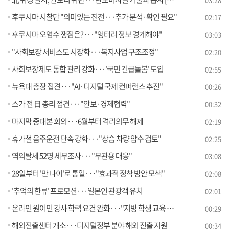
후쿠시마 시찰단 "의미있는 진전···추가 분석·확인 필요"
02:17
후쿠시마 오염수 쟁점은?···"엉터리 정보 경계해야"
03:03
"사회보장 서비스도 시장화···복지사업 구조조정"
02:20
사회보장제도 통합 관리 강화···'국민 긴급돌봄' 도입
02:55
뉴욕대 총장 접견···"AI·디지털 국제 컨퍼런스 추진"
00:26
스가 전 日 총리 접견···"안보·경제협력"
00:32
마지막 중대본 회의···6월부터 격리의무 해제
02:19
휴가철 음주운전 단속 강화···"상습 차량 압수 검토"
02:25
역외탈세 52명 세무조사···"무관용 대응"
03:08
28일부터 '만 나이'로 통일···"효과적 정착 방안 모색"
02:08
'추억의 한류' 프로모션···일본인 관광객 유치
02:01
온라인 원어민 강사 학력 요건 완화···"지방 학생 교육 기회 확대"
00:29
해외진출센터 개소···디지털정부 분야 해외 진출 지원
00:34