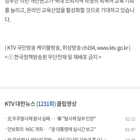
정부는 이번 개선권고가 국내 소외지역 학생의 외국어 교육 기회
를 늘리고, 온라인 교육산업을 활성화할 것으로 기대하고 있습니
다.
( KTV 국민방송 케이블방송, 위성방송 ch164,
www.ktv.go.kr
)
< ⓒ 한국정책방송원 무단전재 및 재배포 금지 >
KTV 대한뉴스
(1231회)
클립영상
北 우주발사체 발사 실패 ···軍 "발사체 일부 인양"
02:12
안보회의·NSC 개최···"윤 대통령에 실시간 보고"
01:47
北 위성 발사, 안보리 위반···탄도미사일 기술과 흡사 [뉴스의 맥]
03:28