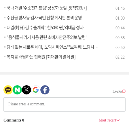
국내 개발 '수소전기트램' 상용화 눈앞 [정책현장+]
01:46
수산물 방사능 검사 국민 신청 게시판 본격 운영
01:00
대일(對日) 김 수출계약 1천50억 원, 역대급 성과
00:44
"음식물처리기 사용 관련 소비자안전주의보 발령"
00:38
담배 없는 새로운 세대, '노담사피엔스' "보여줘! 노담사피엔스의 능력을!"
00:50
복지를 배달하는 집배원 [최대환의 열쇠 말]
02:22