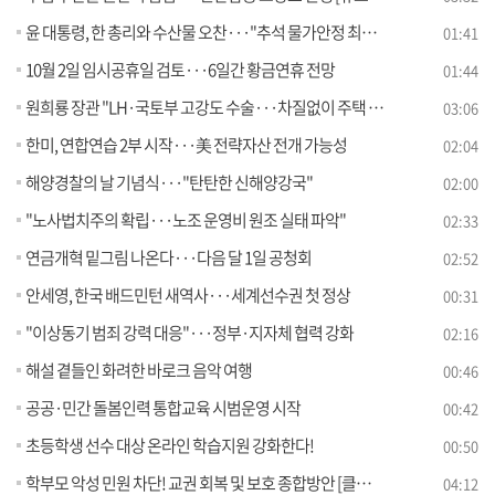
윤 대통령, 한 총리와 수산물 오찬···"추석 물가안정 최우선"
01:41
10월 2일 임시공휴일 검토···6일간 황금연휴 전망
01:44
원희룡 장관 "LH·국토부 고강도 수술···차질없이 주택 공급"
03:06
한미, 연합연습 2부 시작···美 전략자산 전개 가능성
02:04
해양경찰의 날 기념식···"탄탄한 신해양강국"
02:00
"노사법치주의 확립···노조 운영비 원조 실태 파악"
02:33
연금개혁 밑그림 나온다···다음 달 1일 공청회
02:52
안세영, 한국 배드민턴 새역사···세계선수권 첫 정상
00:31
"이상동기 범죄 강력 대응"···정부·지자체 협력 강화
02:16
해설 곁들인 화려한 바로크 음악 여행
00:46
공공·민간 돌봄인력 통합교육 시범운영 시작
00:42
초등학생 선수 대상 온라인 학습지원 강화한다!
00:50
학부모 악성 민원 차단! 교권 회복 및 보호 종합방안 [클릭K+]
04:12