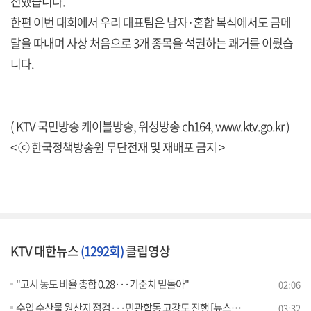
전했습니다.
한편 이번 대회에서 우리 대표팀은 남자·혼합 복식에서도 금메
달을 따내며 사상 처음으로 3개 종목을 석권하는 쾌거를 이뤘습
니다.
( KTV 국민방송 케이블방송, 위성방송 ch164,
www.ktv.go.kr
)
< ⓒ 한국정책방송원 무단전재 및 재배포 금지 >
KTV 대한뉴스
(1292회)
클립영상
"고시 농도 비율 총합 0.28···기준치 밑돌아"
02:06
수입 수산물 원산지 점검···민관합동 고강도 진행 [뉴스의 맥]
03:32