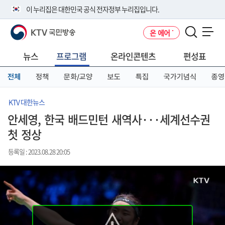
본
메
전
이 누리집은 대한민국 공식 전자정부 누리집입니다.
문
뉴
체
바
바
메
KTV 국민방송
온 에어
로
로
뉴
공식 누리집 주소 확인하기
메뉴 열기
가
가
바
go.kr 주소를 사용하는 누리집은 대한민국 정부기관이 관리하는 누리집입
기
기
로
뉴스
프로그램
온라인콘텐츠
편성표
니다.
가
이밖에 or.kr 또는 .kr등 다른 도메인 주소를 사용하고 있다면 아래 URL에
기
전체
정책
문화/교양
보도
특집
국가기념식
종영
서 도메인 주소를 확인해 보세요
운영중인 공식 누리집보기
KTV 대한뉴스
안세영, 한국 배드민턴 새역사···세계선수권
첫 정상
등록일 : 2023.08.28 20:05