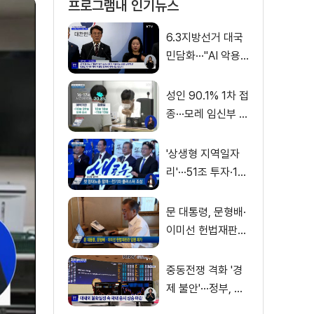
프로그램내 인기뉴스
6.3지방선거 대국
민담화···"AI 악용
가짜뉴스 처벌"
성인 90.1% 1차 접
종···모레 임신부 사
전예약
'상생형 지역일자
리'···51조 투자·13
만 명 고용
문 대통령, 문형배·
이미선 헌법재판관
임명 재가
중동전쟁 격화 '경
제 불안'···정부, 금
융·수출입 영향 최