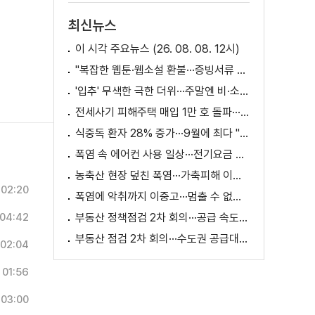
최신뉴스
이 시각 주요뉴스 (26. 08. 08. 12시)
"복잡한 웹툰·웹소설 환불···증빙서류 요구까지"
'입추' 무색한 극한 더위···주말엔 비·소나기
전세사기 피해주택 매입 1만 호 돌파···피해 지원 속도
식중독 환자 28% 증가···9월에 최다 "입추 방심 금물"
폭염 속 에어컨 사용 일상···전기요금 줄이려면?
농축산 현장 덮친 폭염···가축피해 이틀 새 28만 마리↑
02:20
폭염에 악취까지 이중고···멈출 수 없는 필수노동
04:42
부동산 정책점검 2차 회의···공급 속도전 본격화하나
부동산 점검 2차 회의···수도권 공급대책 논의
02:04
01:56
03:00