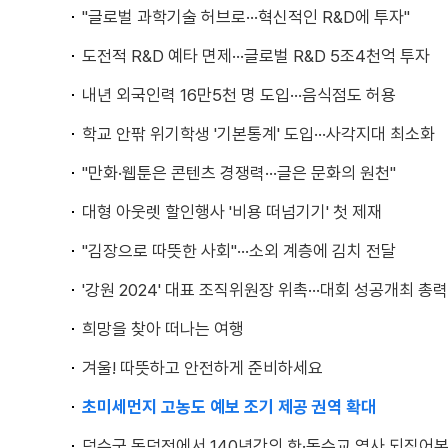
"글로벌 과학기술 허브로···혁신적인 R&D에 투자"
도전적 R&D 예타 면제···글로벌 R&D 5조4천억 투자
내년 외국인력 16만5천 명 도입···음식점도 허용
학교 안팎 위기학생 '기본통계' 도입···사각지대 최소화
"만화·웹툰은 콘텐츠 경쟁력···글은 문화의 원천"
대형 아웃렛 할인행사 '비용 떠넘기기' 첫 제재
"김장으로 따뜻한 사회"···소외 계층에 김치 전달
'강원 2024' 대표 조직위원장 위촉···대회 성공개최 총력
희망을 찾아 떠나는 여행
겨울! 따뜻하고 안전하게 준비하세요
초미세먼지 고농도 예보 조기 제공 권역 확대
덕수궁 돈덕전에서 140년간의 한·독수교 역사 되짚어