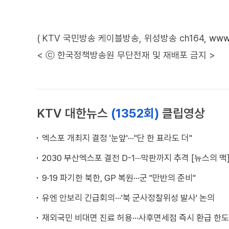
( KTV 국민방송 케이블방송, 위성방송 ch164,
www.
< ⓒ 한국정책방송원 무단전재 및 재배포 금지 >
KTV 대한뉴스
(1352회)
클립영상
엑스포 개최지 결정 '눈앞'···"단 한 표라도 더"
2030 부산엑스포 결전 D-1···막판까지 추격 [뉴스의 맥
9·19 파기한 북한, GP 복원···군 "만반의 준비"
유엔 안보리 긴급회의···'북 군사정찰위성 발사' 논의
재외국민 비대면 진료 허용···사후면세점 즉시 환급 한도