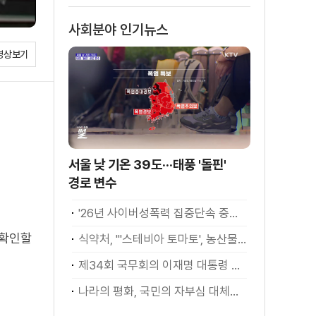
소화
사회분야 인기뉴스
영상보기
서울 낮 기온 39도···태풍 '돌핀'
경로 변수
'26년 사이버성폭력 집중단속 중간성과 발표···향후 추진계획은?
 확인할
식약처, "'스테비아 토마토', 농산물 아닌 가공식품"
제34회 국무회의 이재명 대통령 모두발언
나라의 평화, 국민의 자부심 대체불가 대한민국 이재명 대통령 모두말씀