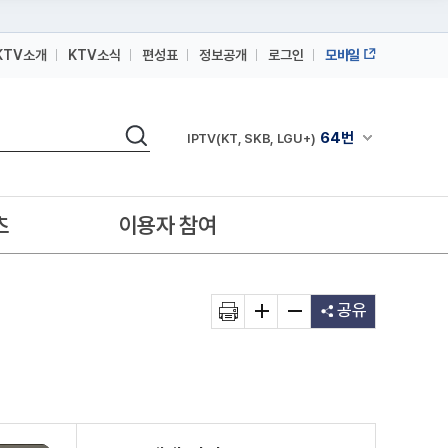
KTV소개
KTV소식
편성표
정보공개
로그인
모바일
164번
스카이라이프
검색
64번
채널안내 펼쳐
IPTV(KT, SKB, LGU+)
164번
스카이라이프
64번
IPTV(KT, SKB, LGU+)
츠
이용자 참여
164번
스카이라이프
공유