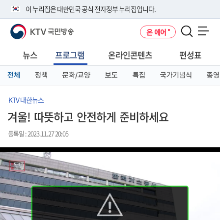
본
메
전
이 누리집은 대한민국 공식 전자정부 누리집입니다.
문
뉴
체
바
바
메
KTV 국민방송
온 에어
로
로
뉴
공식 누리집 주소 확인하기
메뉴 열기
가
가
바
go.kr 주소를 사용하는 누리집은 대한민국 정부기관이 관리하는 누리집입
기
기
로
뉴스
프로그램
온라인콘텐츠
편성표
니다.
가
이밖에 or.kr 또는 .kr등 다른 도메인 주소를 사용하고 있다면 아래 URL에
기
전체
정책
문화/교양
보도
특집
국가기념식
종영
서 도메인 주소를 확인해 보세요
운영중인 공식 누리집보기
KTV 대한뉴스
겨울! 따뜻하고 안전하게 준비하세요
등록일 : 2023.11.27 20:05