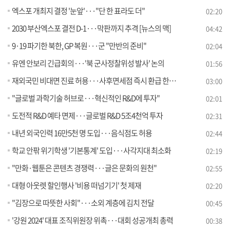
엑스포 개최지 결정 '눈앞'···"단 한 표라도 더"
02:20
2030 부산엑스포 결전 D-1···막판까지 추격 [뉴스의 맥]
04:42
9·19 파기한 북한, GP 복원···군 "만반의 준비"
02:04
유엔 안보리 긴급회의···'북 군사정찰위성 발사' 논의
01:56
재외국민 비대면 진료 허용···사후면세점 즉시 환급 한도 상향
03:00
"글로벌 과학기술 허브로···혁신적인 R&D에 투자"
02:01
도전적 R&D 예타 면제···글로벌 R&D 5조4천억 투자
02:31
내년 외국인력 16만5천 명 도입···음식점도 허용
02:44
학교 안팎 위기학생 '기본통계' 도입···사각지대 최소화
02:19
"만화·웹툰은 콘텐츠 경쟁력···글은 문화의 원천"
02:55
대형 아웃렛 할인행사 '비용 떠넘기기' 첫 제재
02:20
"김장으로 따뜻한 사회"···소외 계층에 김치 전달
00:45
'강원 2024' 대표 조직위원장 위촉···대회 성공개최 총력
00:38