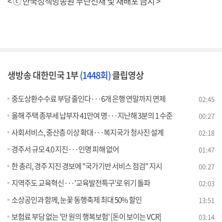
< ⓒ 한국정책방송원 무단전재 및 재배포 금지 >
생방송 대한민국 1부
(1448회)
클립영상
중도상환수수료 부담 줄인다···6개 은행 연말까지 면제
02:45
올해 주택 종부세 납부자 41만여 명···지난해 3분의 1 수준
00:27
사회서비스, 중산층 이상 확대···복지국가 청사진 설계
02:18
경주서 규모 4.0 지진···인명 피해 없어
01:47
한 총리, 경주 지진 경보에 "국가기반 서비스 점검" 지시
00:27
지역주도 교육혁신···'교육발전특구'로 위기 돌파
02:03
소상공인과 함께, 눈꽃 동행축제 최대 50% 할인
13:51
보험료 부담 없는 '만 원의 행복보험' [돈이 보이는 VCR]
03:14