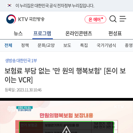
본
메
전
이 누리집은 대한민국 공식 전자정부 누리집입니다.
문
뉴
체
바
바
메
KTV 국민방송
온 에어
로
로
뉴
공식 누리집 주소 확인하기
메뉴 열기
가
가
바
go.kr 주소를 사용하는 누리집은 대한민국 정부기관이 관리하는 누리집입
기
기
로
뉴스
프로그램
온라인콘텐츠
편성표
니다.
가
이밖에 or.kr 또는 .kr등 다른 도메인 주소를 사용하고 있다면 아래 URL에
기
전체
정책
문화/교양
보도
특집
국가기념식
종영
서 도메인 주소를 확인해 보세요
운영중인 공식 누리집보기
생방송 대한민국 1부
보험료 부담 없는 '만 원의 행복보험' [돈이 보
이는 VCR]
등록일 : 2023.11.30 10:46