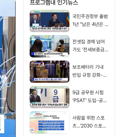
프로그램내 인기뉴스
국민주권정부 출범
1년 "남은 4년은 8
년처럼"
전셋집 경매 넘어
가도 '전세보증금'
먼저 돌려받는다
보조배터리 기내
반입 규정 강화··
·'수량·보관 제한'
9급 공무원 시험
'PSAT' 도입··공정
채용 위한 변화는?
사람을 위한 스포
츠…'2030 스포츠
비전' 공개