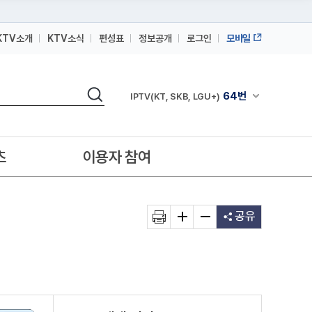
KTV소개
KTV소식
편성표
정보공개
로그인
모바일
164번
스카이라이프
검색
64번
채널안내 펼쳐
IPTV(KT, SKB, LGU+)
164번
스카이라이프
64번
IPTV(KT, SKB, LGU+)
츠
이용자 참여
164번
스카이라이프
공유