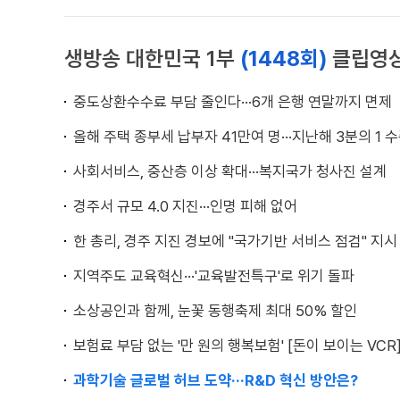
생방송 대한민국 1부
(1448회)
클립영
중도상환수수료 부담 줄인다···6개 은행 연말까지 면제
올해 주택 종부세 납부자 41만여 명···지난해 3분의 1 
사회서비스, 중산층 이상 확대···복지국가 청사진 설계
경주서 규모 4.0 지진···인명 피해 없어
한 총리, 경주 지진 경보에 "국가기반 서비스 점검" 지시
지역주도 교육혁신···'교육발전특구'로 위기 돌파
소상공인과 함께, 눈꽃 동행축제 최대 50% 할인
보험료 부담 없는 '만 원의 행복보험' [돈이 보이는 VCR
과학기술 글로벌 허브 도약···R&D 혁신 방안은?