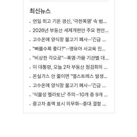
최신뉴스
연일 최고 기온 갱신, '극한폭염' 속 범정부 피해 예방 대책은? [정.주.행]
2026년 부동산 세제개편안 주요 현안 팩트체크 [K-정책 사용법]
고수온에 양식장 물고기 폐사···'긴급 방류' 지원
"빠를수록 좋다?"···영유아 사교육 진실과 해법은?
"비상한 각오로"···폭염·가뭄 기관별 대책은?
이 대통령, 오늘 2차 부동산 점검회의 주재
온실가스 안 줄이면 "열스트레스 발생일 29배 증가"
고수온에 양식장 물고기 폐사···'긴급 방류' 지원
'식물성 멜라토닌' 주의···10개 중 9개 처방 용량 초과
중고차 총액 표시 의무화···중대 결함 시 '계약 해제'