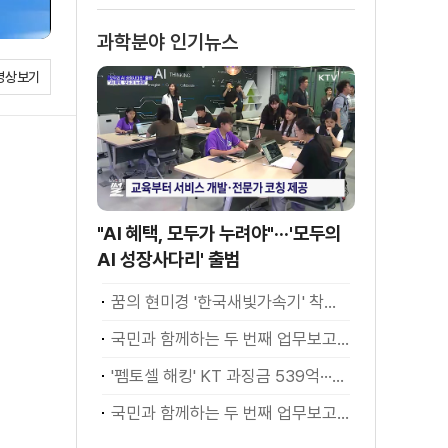
과학분야 인기뉴스
영상보기
"AI 혜택, 모두가 누려야"···'모두의
AI 성장사다리' 출범
꿈의 현미경 '한국새빛가속기' 착공···1조1천억 투입
국민과 함께하는 두 번째 업무보고 - 과학기술·사회 이재명 대통령 모두말씀
'펨토셀 해킹' KT 과징금 539억···조사 방해 고발
국민과 함께하는 두 번째 업무보고 - 과학기술·사회