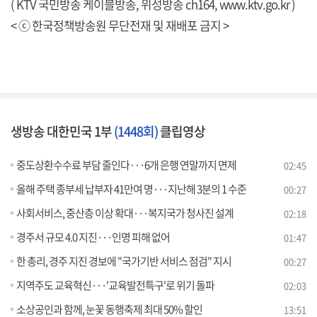
( KTV 국민방송 케이블방송, 위성방송 ch164,
www.ktv.go.kr
)
< ⓒ 한국정책방송원 무단전재 및 재배포 금지 >
생방송 대한민국 1부
(1448회)
클립영상
중도상환수수료 부담 줄인다···6개 은행 연말까지 면제
02:45
올해 주택 종부세 납부자 41만여 명···지난해 3분의 1 수준
00:27
사회서비스, 중산층 이상 확대···복지국가 청사진 설계
02:18
경주서 규모 4.0 지진···인명 피해 없어
01:47
한 총리, 경주 지진 경보에 "국가기반 서비스 점검" 지시
00:27
지역주도 교육혁신···'교육발전특구'로 위기 돌파
02:03
소상공인과 함께, 눈꽃 동행축제 최대 50% 할인
13:51