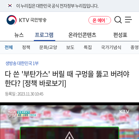
본
메
전
이 누리집은 대한민국 공식 전자정부 누리집입니다.
문
뉴
체
바
바
메
KTV 국민방송
온 에어
로
로
뉴
공식 누리집 주소 확인하기
메뉴 열기
가
가
바
go.kr 주소를 사용하는 누리집은 대한민국 정부기관이 관리하는 누리집입
기
기
로
뉴스
프로그램
온라인콘텐츠
편성표
니다.
가
이밖에 or.kr 또는 .kr등 다른 도메인 주소를 사용하고 있다면 아래 URL에
기
전체
정책
문화/교양
보도
특집
국가기념식
종영
서 도메인 주소를 확인해 보세요
운영중인 공식 누리집보기
생방송 대한민국 1부
다 쓴 '부탄가스' 버릴 때 구멍을 뚫고 버려야
한다? [정책 바로보기]
등록일 : 2023.11.30 10:45