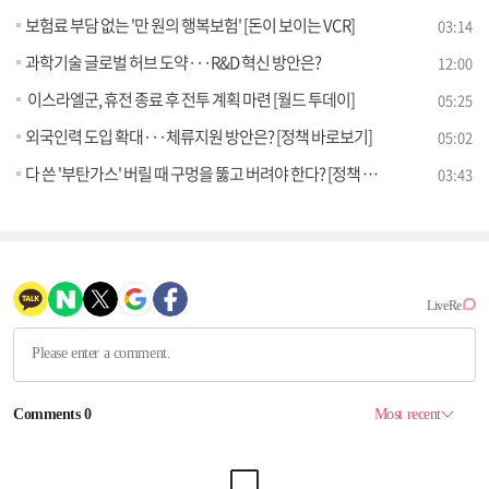
보험료 부담 없는 '만 원의 행복보험' [돈이 보이는 VCR]
03:14
과학기술 글로벌 허브 도약···R&D 혁신 방안은?
12:00
이스라엘군, 휴전 종료 후 전투 계획 마련 [월드 투데이]
05:25
외국인력 도입 확대···체류지원 방안은? [정책 바로보기]
05:02
다 쓴 '부탄가스' 버릴 때 구멍을 뚫고 버려야 한다? [정책 바로보기]
03:43