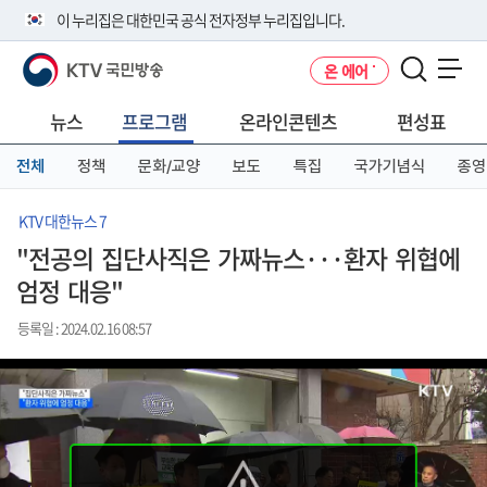
본
메
전
이 누리집은 대한민국 공식 전자정부 누리집입니다.
문
뉴
체
바
바
메
KTV 국민방송
온 에어
로
로
뉴
공식 누리집 주소 확인하기
메뉴 열기
가
가
바
go.kr 주소를 사용하는 누리집은 대한민국 정부기관이 관리하는 누리집입
기
기
로
뉴스
프로그램
온라인콘텐츠
편성표
니다.
가
이밖에 or.kr 또는 .kr등 다른 도메인 주소를 사용하고 있다면 아래 URL에
기
전체
정책
문화/교양
보도
특집
국가기념식
종영
서 도메인 주소를 확인해 보세요
운영중인 공식 누리집보기
KTV 대한뉴스 7
"전공의 집단사직은 가짜뉴스···환자 위협에
엄정 대응"
등록일 : 2024.02.16 08:57