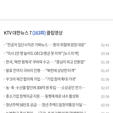
KTV 대한뉴스 7
(163회)
클립영상
"전공의 집단사직은 가짜뉴스···환자 위협에 엄정 대응"
02:41
"의사 1만 명 늘어도 OECD 평균 못 미쳐" [뉴스의 맥]
03:58
한국, '북한 형제국' 쿠바와 수교···"중남미 외교 전환점"
01:39
발표 전까지 극비리 진행···"북한에 상당한 타격"
01:47
우크라 재건 협의체 가입···"기업 참여 확대 기대"
01:56
농·축·수산물 할인에 300억 원 투입···소상공인 전기요금 지원
02:07
중소기업 정책자금 지원···동행축제로 내수 활성화
02:56
청년주택 58만호 공급···청년 주택드림청약통장 이달 출시
02:59