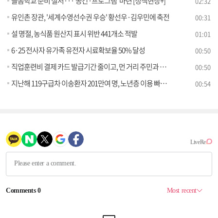
늘봄학교 준비 철저···'공간·프로그램' 마련 [정책현장+]
02:32
유인촌 장관, '세계수영선수권 우승' 황선우·김우민에 축전
00:31
설 명절, 농식품 원산지 표시 위반 441개소 적발
01:01
6·25 전사자 유가족 유전자 시료확보율 50% 달성
00:50
직업훈련비 결제 카드 발급기간 줄이고, 먼 거리 주민과 영상상담 가능한 스마트 민원실 신설
00:50
지난해 119구급차 이송환자 201만여 명, 노년층 이용 빠르게 증가···노약자 맞춤형 구급대책 강화
00:54