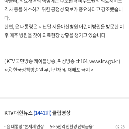
아울러, 의료개혁의 핵심에는 수도권과 비수도권의 의료서비스
격차 등을 해소하기 위한 공정성 확보가 중요하다고 강조했습니
다.
한편, 윤 대통령은 지난달 서울아산병원 어린이병원을 방문한 이
후 매주 병원을 찾아 의료현장 상황을 챙기고 있습니다.
( KTV 국민방송 케이블방송, 위성방송 ch164,
www.ktv.go.kr
)
< ⓒ 한국정책방송원 무단전재 및 재배포 금지 >
KTV 대한뉴스
(1441회)
클립영상
윤 대통령 "톤세제 연장···5조5천억 친환경 선박금융"
02:28