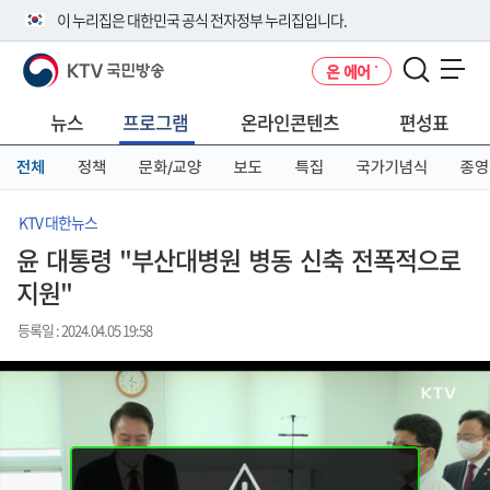
본
메
전
이 누리집은 대한민국 공식 전자정부 누리집입니다.
문
뉴
체
바
바
메
KTV 국민방송
온 에어
로
로
뉴
공식 누리집 주소 확인하기
메뉴 열기
가
가
바
go.kr 주소를 사용하는 누리집은 대한민국 정부기관이 관리하는 누리집입
기
기
로
뉴스
프로그램
온라인콘텐츠
편성표
니다.
가
이밖에 or.kr 또는 .kr등 다른 도메인 주소를 사용하고 있다면 아래 URL에
기
전체
정책
문화/교양
보도
특집
국가기념식
종영
서 도메인 주소를 확인해 보세요
운영중인 공식 누리집보기
KTV 대한뉴스
윤 대통령 "부산대병원 병동 신축 전폭적으로
지원"
등록일 : 2024.04.05 19:58