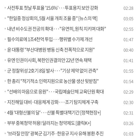
사전투표 첫날 투표율 '15.6%'···투표용지 보안 강화
02:28
"한일중 정상회의, 5월 서울 개최 조율 중" [뉴스의 맥]
03:05
내년 비수도권 전공의 확대···"유연히, 원칙 지키며 대화"
02:55
필수의료에 1조4천억 투입···행위별 수가제 개선
01:47
윤 대통령 "부산대병원 병동 신축 전폭적으로 지원"
00:40
유엔 인권이사회, 북한인권결의안 22년 연속 채택
01:41
군 정찰위성 2호기 8일 발사···"기상 제약 없이 관측"
01:55
한 총리 "적기적소 인력지원으로 농산물 생산 뒷받침"
01:54
"선배의 마음으로 응원"···국립예술단체 교육단원 확대
02:29
지진해일 대비·대응체계 강화···조기 탐지체계 구축
02:30
4월 '대형산불의 달'···산불 특별대책기간 [정책현장+]
02:31
부부 중복청약 허용! 달라지는 청약제도 [클릭K+]
03:26
'브라질 안장' 광복군 김기주·한응규 지사 유해 봉환 추진
01:03