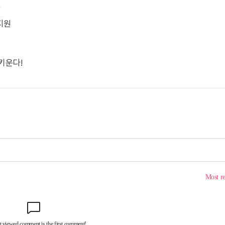
진
지원
키운다!