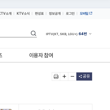
KTV소개
KTV소식
편성표
정보공개
로그인
모바일
164번
스카이라이프
검색
64번
채널안내 펼쳐
IPTV(KT, SKB, LGU+)
164번
스카이라이프
64번
IPTV(KT, SKB, LGU+)
츠
이용자 참여
164번
스카이라이프
공유