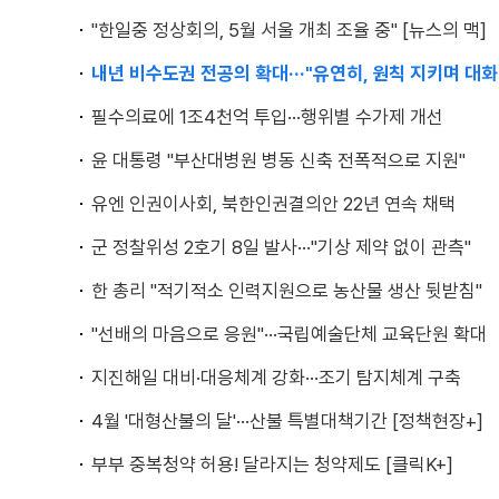
"한일중 정상회의, 5월 서울 개최 조율 중" [뉴스의 맥]
내년 비수도권 전공의 확대···"유연히, 원칙 지키며 대화
필수의료에 1조4천억 투입···행위별 수가제 개선
윤 대통령 "부산대병원 병동 신축 전폭적으로 지원"
유엔 인권이사회, 북한인권결의안 22년 연속 채택
군 정찰위성 2호기 8일 발사···"기상 제약 없이 관측"
한 총리 "적기적소 인력지원으로 농산물 생산 뒷받침"
"선배의 마음으로 응원"···국립예술단체 교육단원 확대
지진해일 대비·대응체계 강화···조기 탐지체계 구축
4월 '대형산불의 달'···산불 특별대책기간 [정책현장+]
부부 중복청약 허용! 달라지는 청약제도 [클릭K+]