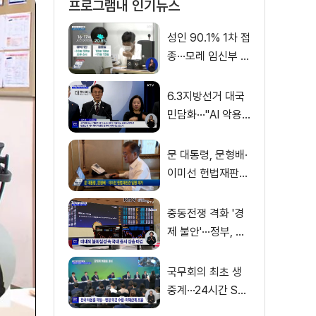
프로그램내 인기뉴스
성인 90.1% 1차 접
종···모레 임신부 사
전예약
6.3지방선거 대국
민담화···"AI 악용
가짜뉴스 처벌"
문 대통령, 문형배·
이미선 헌법재판관
임명 재가
중동전쟁 격화 '경
제 불안'···정부, 금
융·수출입 영향 최
소화
국무회의 최초 생
중계···24시간 SN
S 밀착소통