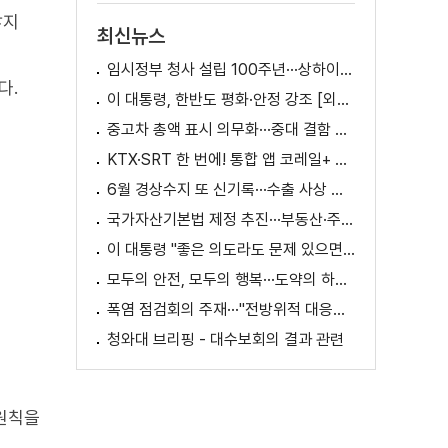
많지
최신뉴스
임시정부 청사 설립 100주년···상하이서 만난 K-컬처! [세계 속 한국]
다.
이 대통령, 한반도 평화·안정 강조 [외신에 비친 한국]
중고차 총액 표시 의무화···중대 결함 시 '계약 해제'
KTX·SRT 한 번에! 통합 앱 코레일+ 출시
6월 경상수지 또 신기록···수출 사상 첫 1천억 달러
국가자산기본법 제정 추진···부동산·주식 등 통합 관리
이 대통령 "좋은 의도라도 문제 있으면 성역 없이 고쳐야"
모두의 안전, 모두의 행복···도약의 하반기
폭염 점검회의 주재···"전방위적 대응체계 가동"
청와대 브리핑 - 대수보회의 결과 관련
 원칙을