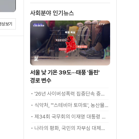
소화
사회분야 인기뉴스
영상보기
서울 낮 기온 39도···태풍 '돌핀'
경로 변수
'26년 사이버성폭력 집중단속 중간성과 발표···향후 추진계획은?
식약처, "'스테비아 토마토', 농산물 아닌 가공식품"
제34회 국무회의 이재명 대통령 모두발언
나라의 평화, 국민의 자부심 대체불가 대한민국 이재명 대통령 모두말씀