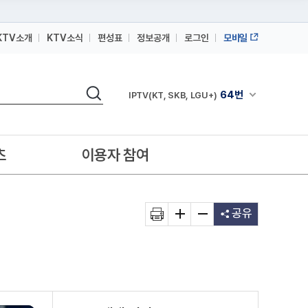
KTV소개
KTV소식
편성표
정보공개
로그인
모바일
164번
스카이라이프
검색
64번
채널안내 펼쳐
IPTV(KT, SKB, LGU+)
164번
스카이라이프
64번
IPTV(KT, SKB, LGU+)
츠
이용자 참여
164번
스카이라이프
공유