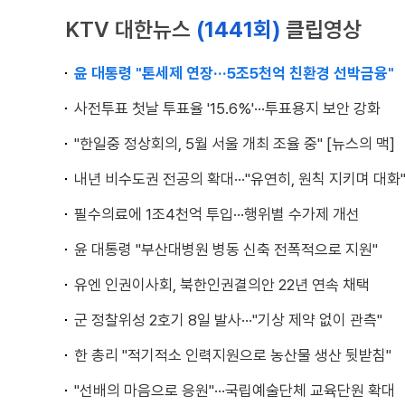
KTV 대한뉴스
(1441회)
클립영상
윤 대통령 "톤세제 연장···5조5천억 친환경 선박금융"
사전투표 첫날 투표율 '15.6%'···투표용지 보안 강화
"한일중 정상회의, 5월 서울 개최 조율 중" [뉴스의 맥]
내년 비수도권 전공의 확대···"유연히, 원칙 지키며 대화
필수의료에 1조4천억 투입···행위별 수가제 개선
윤 대통령 "부산대병원 병동 신축 전폭적으로 지원"
유엔 인권이사회, 북한인권결의안 22년 연속 채택
군 정찰위성 2호기 8일 발사···"기상 제약 없이 관측"
한 총리 "적기적소 인력지원으로 농산물 생산 뒷받침"
"선배의 마음으로 응원"···국립예술단체 교육단원 확대