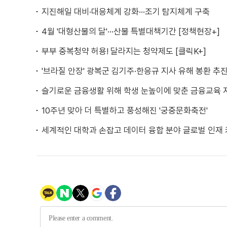
지진해일 대비·대응체계 강화···조기 탐지체계 구축
4월 '대형산불의 달'···산불 특별대책기간 [정책현장+]
부부 중복청약 허용! 달라지는 청약제도 [클릭K+]
'브라질 안장' 광복군 김기주·한응규 지사 유해 봉환 추
슬기로운 금융생활 위해 학생 눈높이에 맞춘 금융교육 
10주년 맞아 더 특별하고 풍성해진 '궁중문화축전'
세계적인 대학과 손잡고 데이터 융합 분야 글로벌 인재 