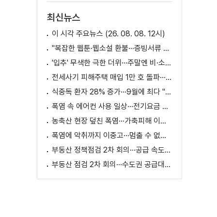
최신뉴스
이 시각 주요뉴스 (26. 08. 08. 12시)
"복잡한 웹툰·웹소설 환불···증빙서류 요구까지"
'입추' 무색한 극한 더위···주말엔 비·소나기
전세사기 피해주택 매입 1만 호 돌파···피해 지원 속도
식중독 환자 28% 증가···9월에 최다 "입추 방심 금물"
폭염 속 에어컨 사용 일상···전기요금 줄이려면?
농축산 현장 덮친 폭염···가축피해 이틀 새 28만 마리↑
폭염에 악취까지 이중고···멈출 수 없는 필수노동
부동산 정책점검 2차 회의···공급 속도전 본격화하나
부동산 점검 2차 회의···수도권 공급대책 논의