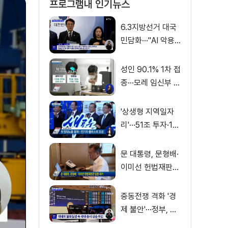
프로그램내 인기뉴스
6.3지방선거 대국
민담화···"AI 악용
가짜뉴스 처벌"
성인 90.1% 1차 접
종···모레 임신부 사
전예약
'상생형 지역일자
리'···51조 투자·13
만 명 고용
문 대통령, 문형배·
이미선 헌법재판관
임명 재가
중동전쟁 격화 '경
제 불안'···정부, 금
융·수출입 영향 최