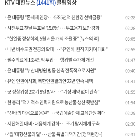
KTV 대한뉴스
(1441회)
클립영상
윤 대통령 "톤세제 연장···5조5천억 친환경 선박금융"
02:28
사전투표 첫날 투표율 '15.6%'···투표용지 보안 강화
02:28
"한일중 정상회의, 5월 서울 개최 조율 중" [뉴스의 맥]
03:05
내년 비수도권 전공의 확대···"유연히, 원칙 지키며 대화"
02:55
필수의료에 1조4천억 투입···행위별 수가제 개선
01:47
윤 대통령 "부산대병원 병동 신축 전폭적으로 지원"
00:40
유엔 인권이사회, 북한인권결의안 22년 연속 채택
01:41
군 정찰위성 2호기 8일 발사···"기상 제약 없이 관측"
01:55
한 총리 "적기적소 인력지원으로 농산물 생산 뒷받침"
01:54
"선배의 마음으로 응원"···국립예술단체 교육단원 확대
02:29
지진해일 대비·대응체계 강화···조기 탐지체계 구축
02:30
4월 '대형산불의 달'···산불 특별대책기간 [정책현장+]
02:31