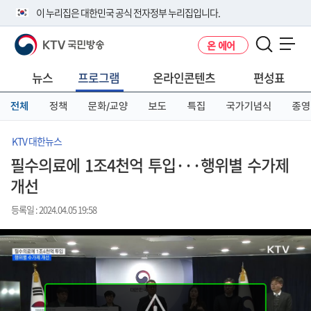
본
메
전
이 누리집은 대한민국 공식 전자정부 누리집입니다.
문
뉴
체
바
바
메
KTV 국민방송
온 에어
로
로
뉴
공식 누리집 주소 확인하기
메뉴 열기
가
가
바
go.kr 주소를 사용하는 누리집은 대한민국 정부기관이 관리하는 누리집입
기
기
로
뉴스
프로그램
온라인콘텐츠
편성표
니다.
가
이밖에 or.kr 또는 .kr등 다른 도메인 주소를 사용하고 있다면 아래 URL에
기
전체
정책
문화/교양
보도
특집
국가기념식
종영
서 도메인 주소를 확인해 보세요
운영중인 공식 누리집보기
KTV 대한뉴스
필수의료에 1조4천억 투입···행위별 수가제
개선
등록일 : 2024.04.05 19:58