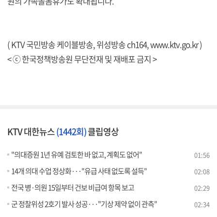
원의 가족돌봄휴가도 확대됩니다.
( KTV 국민방송 케이블방송, 위성방송 ch164,
www.ktv.go.kr
)
< ⓒ 한국정책방송원 무단전재 및 재배포 금지 >
KTV 대한뉴스
(1442회)
클립영상
"의대증원 1년 유예 검토한 바 없고, 계획도 없어"
01:56
14개 의대 수업 정상화···"유급 사태 없도록 설득"
02:08
전국 병·의원 15일부터 건보 비급여 항목 보고
02:29
군 정찰위성 2호기 발사 성공···"기상 제약 없이 관측"
02:34