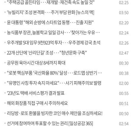
"주택공급 골든타임···재개발·재건축 속도 높일 것"
02:25
'뉴빌리지' 조성 본격화···주거 부담 완화 [뉴스의 맥]
03:50
윤 대통령 "해외 순방에 스타트업 동행···진출 지원"
02:20
농식품부 장관, 늘봄학교 일일 강사···'찾아가는 우유 교실'
02:24
우주개발 5대 임무 9천923억 투자···우주경제 강국 초석
02:26
22개 산단에 '산리단길' 조성···"청년문화 구축"
02:47
공무원 육아시간 대상 8세까지 확대
00:30
"로봇 핵심부품 '국산화율 80%' 달성···로드맵 상반기 발표"
00:38
"유명인 사칭 투자 속지 마세요"···사기 피해주의보 발령
02:00
'23년도 택배 서비스평가 결과 발표
00:55
해외 화장품 직접 구매 시 주의하세요
00:51
리딩방·로또 환불을 빙자한 코인 매수 제안을 조심하세요!
00:50
선거에 참여하여 투표할 수 있는 권리 [일상공감 365]
02:54