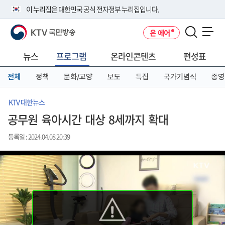
본
메
전
이 누리집은 대한민국 공식 전자정부 누리집입니다.
문
뉴
체
바
바
메
KTV 국민방송
온 에어
로
로
뉴
공식 누리집 주소 확인하기
메뉴 열기
가
가
바
go.kr 주소를 사용하는 누리집은 대한민국 정부기관이 관리하는 누리집입
기
기
로
뉴스
프로그램
온라인콘텐츠
편성표
니다.
가
이밖에 or.kr 또는 .kr등 다른 도메인 주소를 사용하고 있다면 아래 URL에
기
전체
정책
문화/교양
보도
특집
국가기념식
종영
서 도메인 주소를 확인해 보세요
운영중인 공식 누리집보기
KTV 대한뉴스
공무원 육아시간 대상 8세까지 확대
등록일 : 2024.04.08 20:39