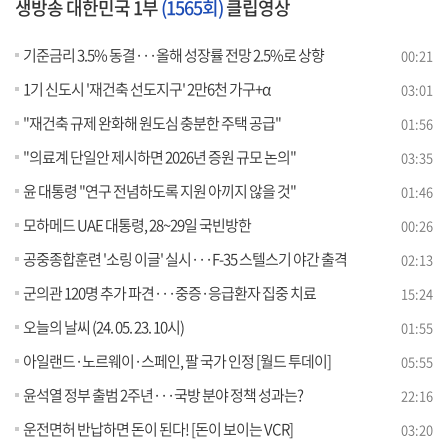
생방송 대한민국 1부
(1565회)
클립영상
기준금리 3.5% 동결···올해 성장률 전망 2.5%로 상향
00:21
1기 신도시 '재건축 선도지구' 2만6천 가구+α
03:01
"재건축 규제 완화해 원도심 충분한 주택 공급"
01:56
"의료계 단일안 제시하면 2026년 증원 규모 논의"
03:35
윤 대통령 "연구 전념하도록 지원 아끼지 않을 것"
01:46
모하메드 UAE 대통령, 28~29일 국빈방한
00:26
공중종합훈련 '소링 이글' 실시···F-35 스텔스기 야간 출격
02:13
군의관 120명 추가 파견···중증·응급환자 집중 치료
15:24
오늘의 날씨 (24. 05. 23. 10시)
01:55
아일랜드·노르웨이·스페인, 팔 국가 인정 [월드 투데이]
05:55
윤석열 정부 출범 2주년···국방 분야 정책 성과는?
22:16
운전면허 반납하면 돈이 된다! [돈이 보이는 VCR]
03:20