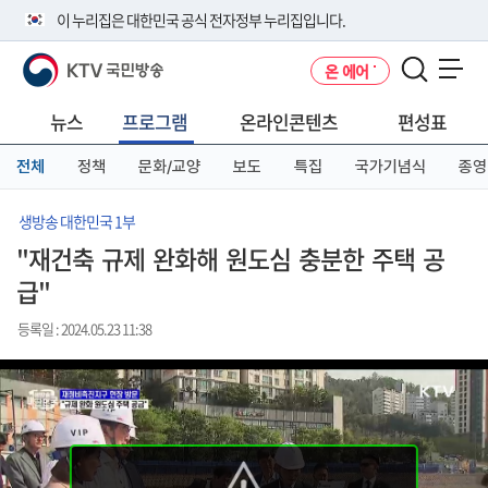
본
메
전
이 누리집은 대한민국 공식 전자정부 누리집입니다.
문
뉴
체
바
바
메
KTV 국민방송
온 에어
로
로
뉴
공식 누리집 주소 확인하기
메뉴 열기
가
가
바
go.kr 주소를 사용하는 누리집은 대한민국 정부기관이 관리하는 누리집입
기
기
로
뉴스
프로그램
온라인콘텐츠
편성표
니다.
가
이밖에 or.kr 또는 .kr등 다른 도메인 주소를 사용하고 있다면 아래 URL에
기
전체
정책
문화/교양
보도
특집
국가기념식
종영
서 도메인 주소를 확인해 보세요
운영중인 공식 누리집보기
생방송 대한민국 1부
"재건축 규제 완화해 원도심 충분한 주택 공
급"
등록일 : 2024.05.23 11:38