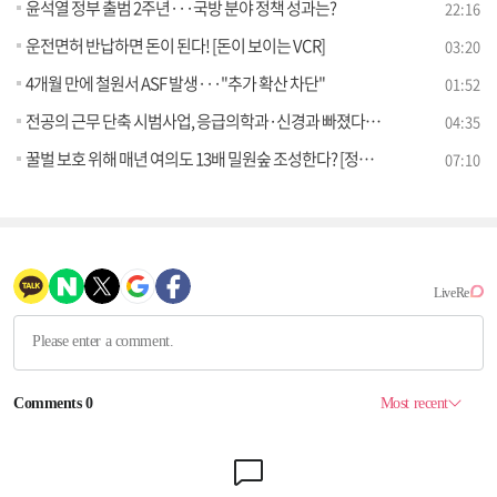
윤석열 정부 출범 2주년···국방 분야 정책 성과는?
22:16
운전면허 반납하면 돈이 된다! [돈이 보이는 VCR]
03:20
4개월 만에 철원서 ASF 발생···"추가 확산 차단"
01:52
전공의 근무 단축 시범사업, 응급의학과·신경과 빠졌다? [정책 바로보기]
04:35
꿀벌 보호 위해 매년 여의도 13배 밀원숲 조성한다? [정책 바로보기]
07:10