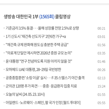
생방송 대한민국 1부
(1565회)
클립영상
기준금리 3.5% 동결···올해 성장률 전망 2.5%로 상향
00:21
1기 신도시 '재건축 선도지구' 2만6천 가구+α
03:01
"재건축 규제 완화해 원도심 충분한 주택 공급"
01:56
"의료계 단일안 제시하면 2026년 증원 규모 논의"
03:35
윤 대통령 "연구 전념하도록 지원 아끼지 않을 것"
01:46
모하메드 UAE 대통령, 28~29일 국빈방한
00:26
공중종합훈련 '소링 이글' 실시···F-35 스텔스기 야간 출격
02:13
군의관 120명 추가 파견···중증·응급환자 집중 치료
15:24
오늘의 날씨 (24. 05. 23. 10시)
01:55
아일랜드·노르웨이·스페인, 팔 국가 인정 [월드 투데이]
05:55