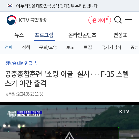
본
메
전
이 누리집은 대한민국 공식 전자정부 누리집입니다.
문
뉴
체
바
바
메
KTV 국민방송
온 에어
로
로
뉴
공식 누리집 주소 확인하기
메뉴 열기
가
가
바
go.kr 주소를 사용하는 누리집은 대한민국 정부기관이 관리하는 누리집입
기
기
로
뉴스
프로그램
온라인콘텐츠
편성표
니다.
가
이밖에 or.kr 또는 .kr등 다른 도메인 주소를 사용하고 있다면 아래 URL에
기
전체
정책
문화/교양
보도
특집
국가기념식
종영
서 도메인 주소를 확인해 보세요
운영중인 공식 누리집보기
생방송 대한민국 1부
공중종합훈련 '소링 이글' 실시···F-35 스텔
스기 야간 출격
등록일 : 2024.05.23 11:38