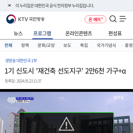
본
메
전
이 누리집은 대한민국 공식 전자정부 누리집입니다.
문
뉴
체
바
바
메
KTV 국민방송
온 에어
로
로
뉴
공식 누리집 주소 확인하기
메뉴 열기
가
가
바
go.kr 주소를 사용하는 누리집은 대한민국 정부기관이 관리하는 누리집입
기
기
로
뉴스
프로그램
온라인콘텐츠
편성표
니다.
가
이밖에 or.kr 또는 .kr등 다른 도메인 주소를 사용하고 있다면 아래 URL에
기
전체
정책
문화/교양
보도
특집
국가기념식
종영
서 도메인 주소를 확인해 보세요
운영중인 공식 누리집보기
생방송 대한민국 1부
1기 신도시 '재건축 선도지구' 2만6천 가구+α
등록일 : 2024.05.23 11:37