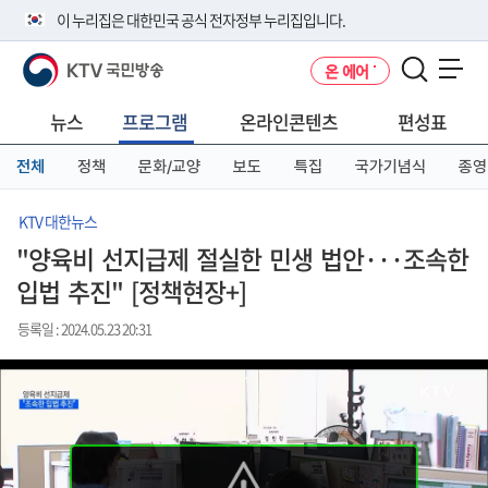
본
메
전
이 누리집은 대한민국 공식 전자정부 누리집입니다.
문
뉴
체
바
바
메
KTV 국민방송
온 에어
로
로
뉴
공식 누리집 주소 확인하기
메뉴 열기
가
가
바
go.kr 주소를 사용하는 누리집은 대한민국 정부기관이 관리하는 누리집입
기
기
로
뉴스
프로그램
온라인콘텐츠
편성표
니다.
가
이밖에 or.kr 또는 .kr등 다른 도메인 주소를 사용하고 있다면 아래 URL에
기
전체
정책
문화/교양
보도
특집
국가기념식
종영
서 도메인 주소를 확인해 보세요
운영중인 공식 누리집보기
KTV 대한뉴스
"양육비 선지급제 절실한 민생 법안···조속한
입법 추진" [정책현장+]
등록일 : 2024.05.23 20:31