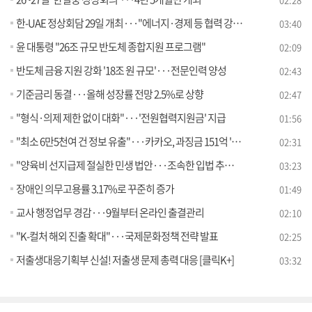
한-UAE 정상회담 29일 개최···"에너지·경제 등 협력 강화 방안 논의" [뉴스의 맥]
03:40
윤 대통령 "26조 규모 반도체 종합지원 프로그램"
02:09
반도체 금융 지원 강화 '18조 원 규모'···전문인력 양성
02:43
기준금리 동결···올해 성장률 전망 2.5%로 상향
02:47
"형식·의제 제한 없이 대화"···'전원협력지원금' 지급
01:56
"최소 6만5천여 건 정보 유출"···카카오, 과징금 151억 '철퇴'
02:31
"양육비 선지급제 절실한 민생 법안···조속한 입법 추진" [정책현장+]
03:23
장애인 의무고용률 3.17%로 꾸준히 증가
01:49
교사 행정업무 경감···9월부터 온라인 출결관리
02:10
"K-컬처 해외 진출 확대"···국제문화정책 전략 발표
02:25
저출생대응기획부 신설! 저출생 문제 총력 대응 [클릭K+]
03:32