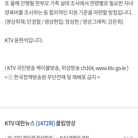
또 올해 진행될 한부모 가족 실태 조사에서 연령별로 필요한 자녀
양육비를 조사하는 등 합리적인 지원 기준을 마련할 방침입니다.
(영상취재: 민경철 / 영상편집: 정성헌 / 영상그래픽: 강은희)
KTV 윤현석입니다.
( KTV 국민방송 케이블방송, 위성방송 ch164,
www.ktv.go.kr
)
< ⓒ 한국정책방송원 무단전재 및 재배포 금지 >
KTV 대한뉴스
(1472회)
클립영상
26~27일 '한일중 정상회의'···4년 5개월만 개최
02:28