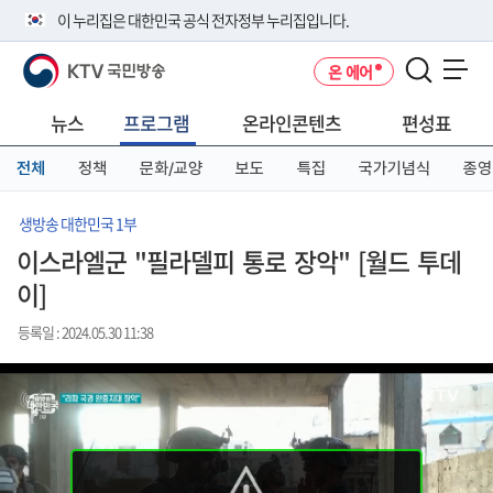
본
메
전
이 누리집은 대한민국 공식 전자정부 누리집입니다.
문
뉴
체
바
바
메
KTV 국민방송
온 에어
로
로
뉴
공식 누리집 주소 확인하기
메뉴 열기
가
가
바
go.kr 주소를 사용하는 누리집은 대한민국 정부기관이 관리하는 누리집입
기
기
로
뉴스
프로그램
온라인콘텐츠
편성표
니다.
가
이밖에 or.kr 또는 .kr등 다른 도메인 주소를 사용하고 있다면 아래 URL에
기
전체
정책
문화/교양
보도
특집
국가기념식
종영
서 도메인 주소를 확인해 보세요
운영중인 공식 누리집보기
생방송 대한민국 1부
이스라엘군 "필라델피 통로 장악" [월드 투데
이]
등록일 : 2024.05.30 11:38