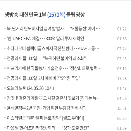
생방송 대한민국 1부
(1570회)
클립영상
북, 단거리 탄도미사일 십여 발 발사···'오물풍선' 이어 도발
01:22
'한-UAE CEPA' 체결···300억 달러 투자 재확인
01:56
취타대부터 블랙이글스까지 극진한 환대···UAE 대통령 딸 동행
02:24
전공의 이탈 100일···"복귀하면 불이익 최소화"
02:45
아프리카에 한국 쌀농사 기술 전수···"정상회의로 협력 강화"
03:15
전공의 이탈 100일 '2차 예비비 775억원 투입'
17:28
오늘의 날씨 (24. 05. 30. 10시)
01:47
장밋빛 결혼의 계절♡ 그 시절 결혼식 엿보기 [라떼는 뉴우스]
04:26
윤석열정부 2년 국민·기업 위한 부담금 정비 성과
15:21
이스라엘군 "필라델피 통로 장악" [월드 투데이]
06:35
다음 달 한-아프리카 정상회의···"성과 도출 만전"
01:59