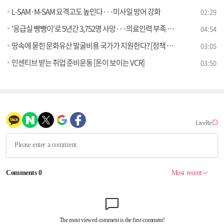
L-SAM·M-SAM 요격고도 높인다···미사일 방어 강화
02:29
'응급실 뺑뺑이'로 5년간 3,752명 사망···의료인력 부족 심각 [정책 바로보기]
04:54
땅속에 묻힌 문화유산 발굴비용 국가가 지원한다? [정책 바로보기]
03:05
인센티브 받는 취업 준비운동 [돈이 보이는 VCR]
03:50