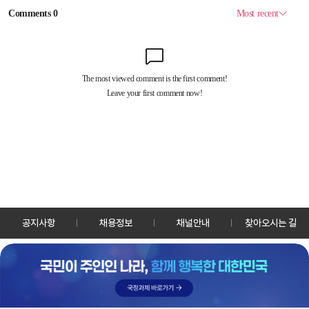
공지사항
채용정보
채널안내
찾아오시는 길
30128 세종특별자치시 정부2청사로 13 한국정책방송원 KTV
TEL: 044-204-8000
Copyrightⓒ KTV 국민방송 All Rights Reserved.
PC버전
앱 다운로드