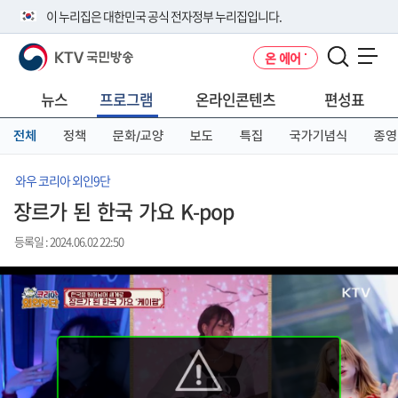
본
메
전
이 누리집은 대한민국 공식 전자정부 누리집입니다.
문
뉴
체
바
바
메
KTV 국민방송
온 에어
로
로
뉴
공식 누리집 주소 확인하기
메뉴 열기
가
가
바
go.kr 주소를 사용하는 누리집은 대한민국 정부기관이 관리하는 누리집입
기
기
로
뉴스
프로그램
온라인콘텐츠
편성표
니다.
가
이밖에 or.kr 또는 .kr등 다른 도메인 주소를 사용하고 있다면 아래 URL에
기
전체
정책
문화/교양
보도
특집
국가기념식
종영
서 도메인 주소를 확인해 보세요
운영중인 공식 누리집보기
와우 코리아 외인9단
장르가 된 한국 가요 K-pop
등록일 : 2024.06.02 22:50