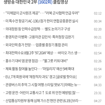
생방송 대한민국 2부
(1602회)
클립영상
"지체없이 군사원조 제공"···"러북 군사협력 언급 우려"
02:12
미 특수전 항공기 AC-130J 참가 한미 연합공중훈련 실시
00:34
의대정원 등 인력수급정책···별도 논의기구 구성
02:20
환경차관 이병화·고용차관 김민석·특허청장 김완기
00:21
외국인력 증가 전망···업종별 중장기 통합 관리
02:17
최대전력수요 8월 2주 '97.2GW' 예상···바이오 가스 생산 확대
02:54
홍수기 대비 댐 운영 점검···"물그릇 키워 대비"
02:26
체육 활동 참여율 높인다···'마일리지' 예산 5배 확대
02:54
EU, 7개 회원국에 '재정적자 과도' 경고 [글로벌 핫이슈]
05:37
관광버스의 추억 그 시절 여행 스타일 엿보기 [라떼는 뉴우스]
04:33
고령 운전·어린이 교통사고↑ 도로 위 안전 예방법 [잘 사는 법]
23:31
산업통상자원부 동해 심해 가스전 현안 관련 (6.19) [브리핑 인사이트]
04:27