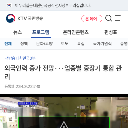
본
메
전
이 누리집은 대한민국 공식 전자정부 누리집입니다.
문
뉴
체
바
바
메
KTV 국민방송
온 에어
로
로
뉴
공식 누리집 주소 확인하기
메뉴 열기
가
가
바
go.kr 주소를 사용하는 누리집은 대한민국 정부기관이 관리하는 누리집입
기
기
로
뉴스
프로그램
온라인콘텐츠
편성표
니다.
가
이밖에 or.kr 또는 .kr등 다른 도메인 주소를 사용하고 있다면 아래 URL에
기
전체
정책
문화/교양
보도
특집
국가기념식
종영
서 도메인 주소를 확인해 보세요
운영중인 공식 누리집보기
생방송 대한민국 2부
외국인력 증가 전망···업종별 중장기 통합 관
리
등록일 : 2024.06.20 17:48