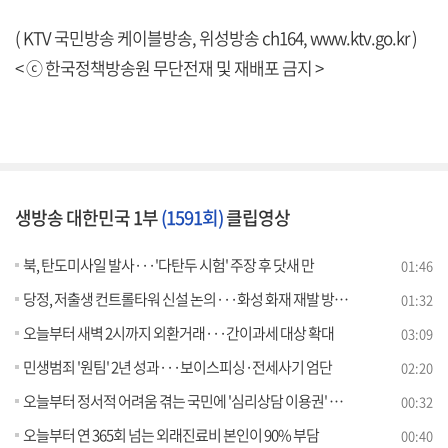
( KTV 국민방송 케이블방송, 위성방송 ch164,
www.ktv.go.kr
)
< ⓒ 한국정책방송원 무단전재 및 재배포 금지 >
생방송 대한민국 1부
(1591회)
클립영상
북, 탄도미사일 발사···'다탄두 시험' 주장 후 닷새 만
01:46
당정, 저출생 컨트롤타워 신설 논의···화성 화재 재발 방지 대책 마련
01:32
오늘부터 새벽 2시까지 외환거래···간이과세 대상 확대
03:09
민생범죄 '원팀' 2년 성과···보이스피싱·전세사기 엄단
02:20
오늘부터 정서적 어려움 겪는 국민에 '심리상담 이용권' 제공
00:32
오늘부터 연 365회 넘는 외래진료비 본인이 90% 부담
00:40