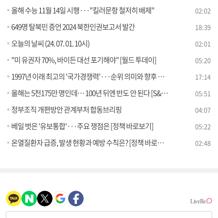
올해 수능 11월 14일 시행···"킬러문항 철저히 배제"
02:02
649명 탈북민 증언 2024 북한인권보고서 발간
18:39
오늘의 날씨 (24. 07. 01. 10시)
02:01
"미 유권자 70%, 바이든 대선 포기해야" [월드 투데이]
05:20
1997년 이래 최고의 '국가경쟁력'···순위 의미와 향후 과제는?
17:14
올해는 5천175만 명인데… 100년 뒤엔 반도 안 된다 [S&News]
05:51
정부조직 개편방안 관계부처 합동브리핑
04:07
베일 벗은 '유보통합'···주요 쟁점은 [정책 바로보기]
05:22
온열질환자 급증, 발생 현황과 예방 수칙은? [정책 바로보기]
02:48