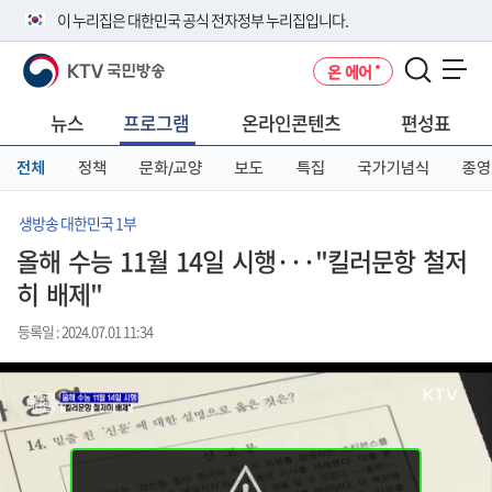
본
메
전
이 누리집은 대한민국 공식 전자정부 누리집입니다.
문
뉴
체
바
바
메
KTV 국민방송
온 에어
로
로
뉴
공식 누리집 주소 확인하기
메뉴 열기
가
가
바
go.kr 주소를 사용하는 누리집은 대한민국 정부기관이 관리하는 누리집입
기
기
로
뉴스
프로그램
온라인콘텐츠
편성표
니다.
가
이밖에 or.kr 또는 .kr등 다른 도메인 주소를 사용하고 있다면 아래 URL에
기
전체
정책
문화/교양
보도
특집
국가기념식
종영
서 도메인 주소를 확인해 보세요
운영중인 공식 누리집보기
생방송 대한민국 1부
올해 수능 11월 14일 시행···"킬러문항 철저
히 배제"
등록일 : 2024.07.01 11:34