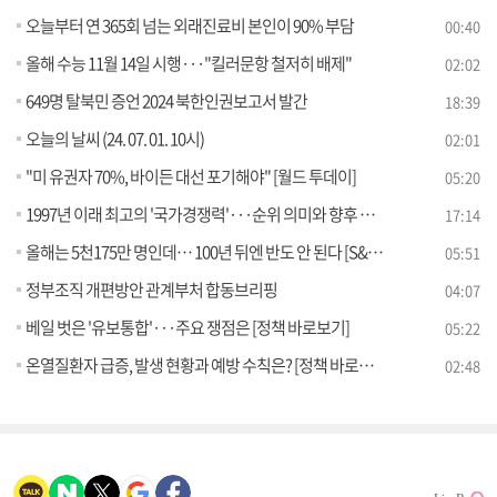
오늘부터 연 365회 넘는 외래진료비 본인이 90% 부담
00:40
올해 수능 11월 14일 시행···"킬러문항 철저히 배제"
02:02
649명 탈북민 증언 2024 북한인권보고서 발간
18:39
오늘의 날씨 (24. 07. 01. 10시)
02:01
"미 유권자 70%, 바이든 대선 포기해야" [월드 투데이]
05:20
1997년 이래 최고의 '국가경쟁력'···순위 의미와 향후 과제는?
17:14
올해는 5천175만 명인데… 100년 뒤엔 반도 안 된다 [S&News]
05:51
정부조직 개편방안 관계부처 합동브리핑
04:07
베일 벗은 '유보통합'···주요 쟁점은 [정책 바로보기]
05:22
온열질환자 급증, 발생 현황과 예방 수칙은? [정책 바로보기]
02:48