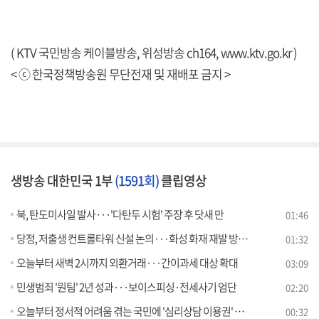
( KTV 국민방송 케이블방송, 위성방송 ch164,
www.ktv.go.kr
)
< ⓒ 한국정책방송원 무단전재 및 재배포 금지 >
생방송 대한민국 1부
(1591회)
클립영상
북, 탄도미사일 발사···'다탄두 시험' 주장 후 닷새 만
01:46
당정, 저출생 컨트롤타워 신설 논의···화성 화재 재발 방지 대책 마련
01:32
오늘부터 새벽 2시까지 외환거래···간이과세 대상 확대
03:09
민생범죄 '원팀' 2년 성과···보이스피싱·전세사기 엄단
02:20
오늘부터 정서적 어려움 겪는 국민에 '심리상담 이용권' 제공
00:32