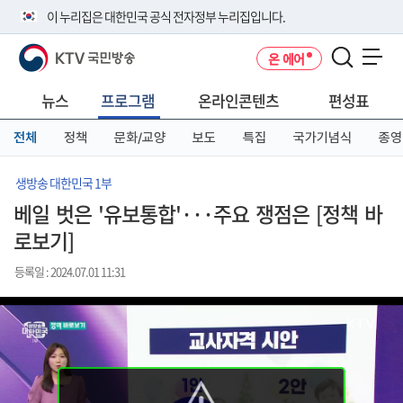
본
메
전
이 누리집은 대한민국 공식 전자정부 누리집입니다.
문
뉴
체
바
바
메
KTV 국민방송
온 에어
로
로
뉴
공식 누리집 주소 확인하기
메뉴 열기
가
가
바
go.kr 주소를 사용하는 누리집은 대한민국 정부기관이 관리하는 누리집입
기
기
로
뉴스
프로그램
온라인콘텐츠
편성표
니다.
가
이밖에 or.kr 또는 .kr등 다른 도메인 주소를 사용하고 있다면 아래 URL에
기
전체
정책
문화/교양
보도
특집
국가기념식
종영
서 도메인 주소를 확인해 보세요
운영중인 공식 누리집보기
생방송 대한민국 1부
베일 벗은 '유보통합'···주요 쟁점은 [정책 바
로보기]
등록일 : 2024.07.01 11:31