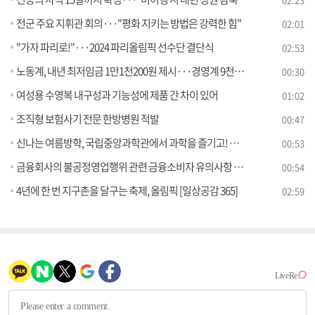
전군 주요 지휘관 회의···"평화 지키는 방법은 강력한 힘"
02:01
"가자 파리로!"···2024 파리올림픽 선수단 결단식
02:53
노동계, 내년 최저임금 1만1천200원 제시···경영계 9천870원
00:30
여성용 수영복 내구성과 기능성에 제품 간 차이 있어
01:02
조직형 보험사기 전문 한방병원 적발
00:47
신나는 여름방학, 국립중앙과학관에서 과학을 즐기고! 배우자!
00:53
금융회사의 불공정영업행위 관련 금융소비자 유의사항 안내
00:54
4년에 한 번 지구촌을 달구는 축제, 올림픽 [일상공감 365]
02:59