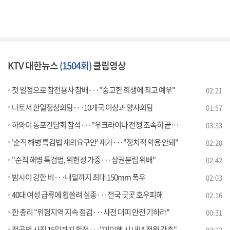
KTV 대한뉴스
(1504회)
클립영상
첫 일정으로 참전용사 참배···"숭고한 희생에 최고 예우"
02:21
나토서 한일정상회담···10개국 이상과 양자회담
01:57
하와이 동포간담회 참석···"우크라이나 전쟁 조속히 끝내도록 힘 보탤 것" [뉴스의 맥]
03:33
'순직 해병 특검법 재의요구안' 재가···"정치적 악용 안돼"
02:20
"순직 해병 특검법, 위헌성 가중···삼권분립 위배"
02:42
밤사이 강한 비···내일까지 최대 150mm 폭우
02:03
40대 여성 급류에 휩쓸려 실종···전국 곳곳 호우피해
02:16
한 총리 "위험지역 지속 점검···사전 대피 만전 기하라"
00:31
전공의 사직 15일까지 확정···"미이행 시 내년 정원 감축"
02:23