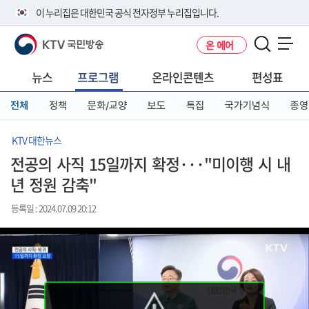
본
메
전
이 누리집은 대한민국 공식 전자정부 누리집입니다.
문
뉴
체
바
바
메
KTV 국민방송
온 에어
로
로
뉴
공식 누리집 주소 확인하기
메뉴 열기
가
가
바
go.kr 주소를 사용하는 누리집은 대한민국 정부기관이 관리하는 누리집입
기
기
로
뉴스
프로그램
온라인콘텐츠
편성표
니다.
가
이밖에 or.kr 또는 .kr등 다른 도메인 주소를 사용하고 있다면 아래 URL에
기
전체
정책
문화/교양
보도
특집
국가기념식
종영
서 도메인 주소를 확인해 보세요
운영중인 공식 누리집보기
KTV 대한뉴스
전공의 사직 15일까지 확정···"미이행 시 내
년 정원 감축"
등록일 : 2024.07.09 20:12