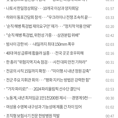
나토서 한일정상회담···10개국 이상과 양자회담
01:57
하와이 동포간담회 참석···"우크라이나 전쟁 조속히 끝내도록 힘 보탤 것" [뉴스의 맥]
03:33
'순직 해병 특검법 재의요구안' 재가···"정치적 악용 안돼"
02:20
"순직 해병 특검법, 위헌성 가중···삼권분립 위배"
02:42
밤사이 강한 비···내일까지 최대 150mm 폭우
02:03
40대 여성 급류에 휩쓸려 실종···전국 곳곳 호우피해
02:16
한 총리 "위험지역 지속 점검···사전 대피 만전 기하라"
00:31
전공의 사직 15일까지 확정···"미이행 시 내년 정원 감축"
02:23
전군 주요 지휘관 회의···"평화 지키는 방법은 강력한 힘"
02:01
"가자 파리로!"···2024 파리올림픽 선수단 결단식
02:53
노동계, 내년 최저임금 1만1천200원 제시···경영계 9천870원
00:30
여성용 수영복 내구성과 기능성에 제품 간 차이 있어
01:02
조직형 보험사기 전문 한방병원 적발
00:47