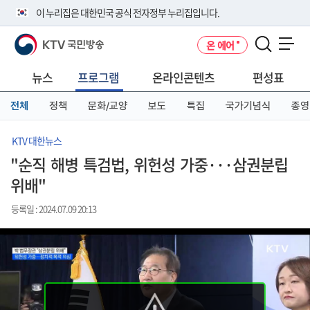
본
메
전
이 누리집은 대한민국 공식 전자정부 누리집입니다.
문
뉴
체
바
바
메
KTV 국민방송
온 에어
로
로
뉴
공식 누리집 주소 확인하기
메뉴 열기
가
가
바
go.kr 주소를 사용하는 누리집은 대한민국 정부기관이 관리하는 누리집입
기
기
로
뉴스
프로그램
온라인콘텐츠
편성표
니다.
가
이밖에 or.kr 또는 .kr등 다른 도메인 주소를 사용하고 있다면 아래 URL에
기
전체
정책
문화/교양
보도
특집
국가기념식
종영
서 도메인 주소를 확인해 보세요
운영중인 공식 누리집보기
KTV 대한뉴스
"순직 해병 특검법, 위헌성 가중···삼권분립
위배"
등록일 : 2024.07.09 20:13