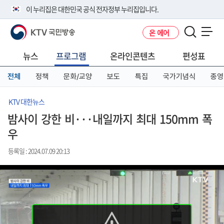
본
메
전
이 누리집은 대한민국 공식 전자정부 누리집입니다.
문
뉴
체
바
바
메
KTV 국민방송
온 에어
로
로
뉴
공식 누리집 주소 확인하기
메뉴 열기
가
가
바
go.kr 주소를 사용하는 누리집은 대한민국 정부기관이 관리하는 누리집입
기
기
로
뉴스
프로그램
온라인콘텐츠
편성표
니다.
가
이밖에 or.kr 또는 .kr등 다른 도메인 주소를 사용하고 있다면 아래 URL에
기
전체
정책
문화/교양
보도
특집
국가기념식
종영
서 도메인 주소를 확인해 보세요
운영중인 공식 누리집보기
KTV 대한뉴스
밤사이 강한 비···내일까지 최대 150mm 폭
우
등록일 : 2024.07.09 20:13