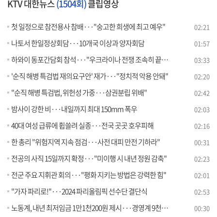
KTV 대한뉴스
(1504회)
클립영상
첫 일정으로 참전용사 참배···"숭고한 희생에 최고 예우"
02:21
나토서 한일정상회담···10개국 이상과 양자회담
01:57
하와이 동포간담회 참석···"우크라이나 전쟁 조속히 끝내도록 힘 보탤 것" [뉴스의 맥]
03:33
'순직 해병 특검법 재의요구안' 재가···"정치적 악용 안돼"
02:20
"순직 해병 특검법, 위헌성 가중···삼권분립 위배"
02:42
밤사이 강한 비···내일까지 최대 150mm 폭우
02:03
40대 여성 급류에 휩쓸려 실종···전국 곳곳 호우피해
02:16
한 총리 "위험지역 지속 점검···사전 대피 만전 기하라"
00:31
전공의 사직 15일까지 확정···"미이행 시 내년 정원 감축"
02:23
전군 주요 지휘관 회의···"평화 지키는 방법은 강력한 힘"
02:01
"가자 파리로!"···2024 파리올림픽 선수단 결단식
02:53
노동계, 내년 최저임금 1만1천200원 제시···경영계 9천870원
00:30