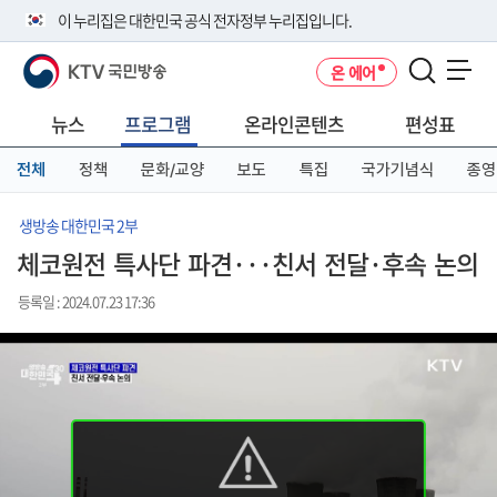
본
메
전
이 누리집은 대한민국 공식 전자정부 누리집입니다.
문
뉴
체
바
바
메
KTV 국민방송
온 에어
로
로
뉴
공식 누리집 주소 확인하기
메뉴 열기
가
가
바
go.kr 주소를 사용하는 누리집은 대한민국 정부기관이 관리하는 누리집입
기
기
로
뉴스
프로그램
온라인콘텐츠
편성표
니다.
가
이밖에 or.kr 또는 .kr등 다른 도메인 주소를 사용하고 있다면 아래 URL에
기
전체
정책
문화/교양
보도
특집
국가기념식
종영
서 도메인 주소를 확인해 보세요
운영중인 공식 누리집보기
생방송 대한민국 2부
체코원전 특사단 파견···친서 전달·후속 논의
등록일 : 2024.07.23 17:36