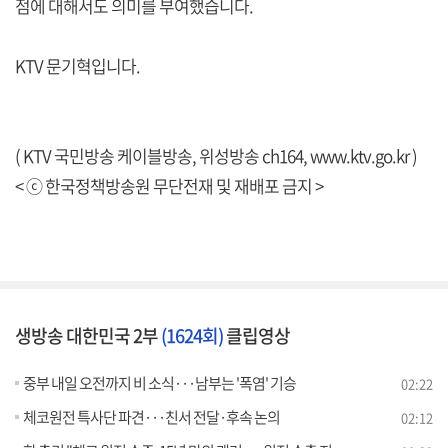
점에 대해서도 의미를 부여했습니다.
KTV 문기혁입니다.
( KTV 국민방송 케이블방송, 위성방송 ch164,
www.ktv.go.kr
)
< ⓒ 한국정책방송원 무단전재 및 재배포 금지 >
생방송 대한민국 2부
(1624회)
클립영상
중부 내일 오전까지 비 소식···남부는 '폭염' 기승
02:22
체코원전 특사단 파견···친서 전달·후속 논의
02:12