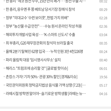
한 총리 "체코 원전 수주, 15년 만의 쾌거···원전 수출 지원 강화"
00:32
한 총리, 응우옌 푸 쫑 베트남 당서기장 장례식 참석
00:29
정부 "의대교수 '수련 보이콧', 헌법 가치 위배"
02:28
정부 "농산물 수급 만전"···수능 원서 온라인 작성 허용
02:36
해외투자개발사업 육성···'K-스마트 신도시' 수출
03:04
최 부총리, G20 재무장관회의 참석차 브라질 출국
00:35
올해 2분기 탈북민 62명 입국···누적 인원 3만 4천226명
00:24
파리 올림픽 대응 '임시영사사무소' 설치
00:40
해리스 "트럼프에 승리할 것" [글로벌 핫이슈]
06:01
촌캉스 가자! 기차 50%·관광 30% 할인 [경제&이슈]
19:56
국민권익위원회 청탁금지법상 음식물 가액 상향 (7.23) [브리핑 인사이트]
05:17
라떼시절 방학엔 말이야~ 슬기로운 방학생활 [라떼는 뉴우스]
04:16