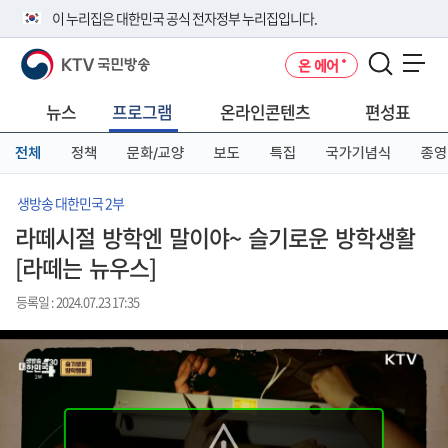
본
메
전
이 누리집은 대한민국 공식 전자정부 누리집입니다.
문
뉴
체
바
바
메
KTV 국민방송
온 에어
로
로
뉴
공식 누리집 주소 확인하기
메뉴 열기
가
가
바
go.kr 주소를 사용하는 누리집은 대한민국 정부기관이 관리하는 누리집입
기
기
로
뉴스
프로그램
온라인콘텐츠
편성표
니다.
가
이밖에 or.kr 또는 .kr등 다른 도메인 주소를 사용하고 있다면 아래 URL에
기
전체
정책
문화/교양
보도
특집
국가기념식
종영
서 도메인 주소를 확인해 보세요
운영중인 공식 누리집보기
생방송 대한민국 2부
라떼시절 방학엔 말이야~ 슬기로운 방학생활
[라떼는 뉴우스]
등록일 : 2024.07.23 17:35