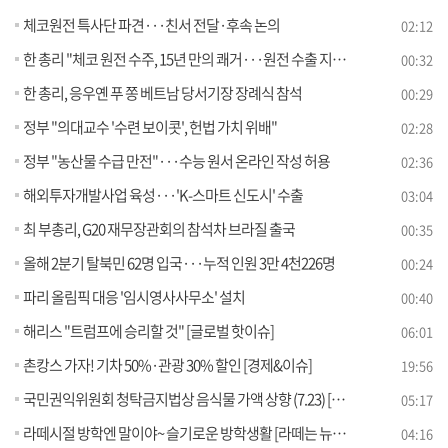
체코원전 특사단 파견···친서 전달·후속 논의
02:12
한 총리 "체코 원전 수주, 15년 만의 쾌거···원전 수출 지원 강화"
00:32
한 총리, 응우옌 푸 쫑 베트남 당서기장 장례식 참석
00:29
정부 "의대교수 '수련 보이콧', 헌법 가치 위배"
02:28
정부 "농산물 수급 만전"···수능 원서 온라인 작성 허용
02:36
해외투자개발사업 육성···'K-스마트 신도시' 수출
03:04
최 부총리, G20 재무장관회의 참석차 브라질 출국
00:35
올해 2분기 탈북민 62명 입국···누적 인원 3만 4천226명
00:24
파리 올림픽 대응 '임시영사사무소' 설치
00:40
해리스 "트럼프에 승리할 것" [글로벌 핫이슈]
06:01
촌캉스 가자! 기차 50%·관광 30% 할인 [경제&이슈]
19:56
국민권익위원회 청탁금지법상 음식물 가액 상향 (7.23) [브리핑 인사이트]
05:17
라떼시절 방학엔 말이야~ 슬기로운 방학생활 [라떼는 뉴우스]
04:16