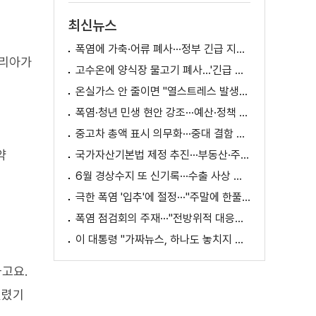
최신뉴스
폭염에 가축·어류 폐사···정부 긴급 지원책 마련
코리아가
고수온에 양식장 물고기 폐사...'긴급 방류' 지원
온실가스 안 줄이면 "열스트레스 발생일 29배 증가"
폭염·청년 민생 현안 강조···예산·정책 방향 제시
중고차 총액 표시 의무화···중대 결함 시 '계약 해제'
약
국가자산기본법 제정 추진···부동산·주식 등 통합 관리
6월 경상수지 또 신기록···수출 사상 첫 1천억 달러
극한 폭염 '입추'에 절정···"주말에 한풀 꺾인다"
폭염 점검회의 주재···"전방위적 대응체계 가동"
이 대통령 "가짜뉴스, 하나도 놓치지 말고 바로잡아야"
고요.
열렸기