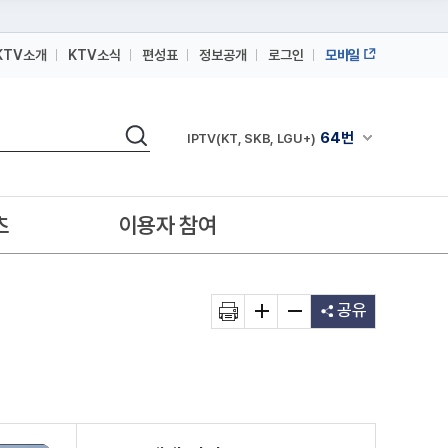
KTV소개
KTV소식
편성표
정보공개
로그인
모바일
164번
스카이라이프
검색
64번
채널안내 펼쳐
IPTV(KT, SKB, LGU+)
164번
스카이라이프
64번
IPTV(KT, SKB, LGU+)
츠
이용자 참여
164번
스카이라이프
공유