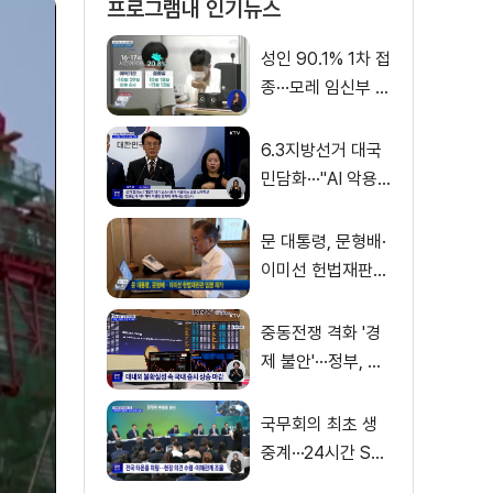
프로그램내 인기뉴스
성인 90.1% 1차 접
종···모레 임신부 사
전예약
6.3지방선거 대국
민담화···"AI 악용
가짜뉴스 처벌"
문 대통령, 문형배·
이미선 헌법재판관
임명 재가
중동전쟁 격화 '경
제 불안'···정부, 금
융·수출입 영향 최
소화
국무회의 최초 생
중계···24시간 SN
S 밀착소통