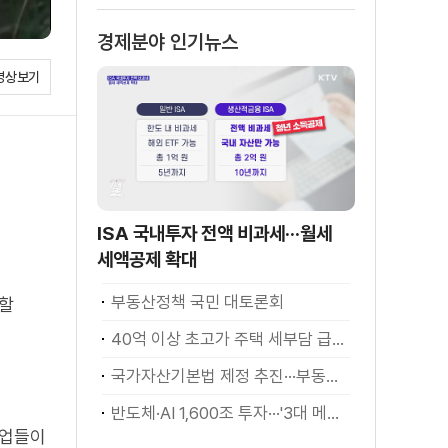
경제분야 인기뉴스
영상보기
ISA 국내투자 전액 비과세···월세
세액공제 확대
부동산정책 국민 대토론회
생할
40억 이상 초고가 주택 세부담 급증···실수요자 보호 강화
국가자산기본법 제정 추진···부동산·주식 등 통합 관리
반도체·AI 1,600조 투자···'3대 메가프로젝트' 속도
기업들이