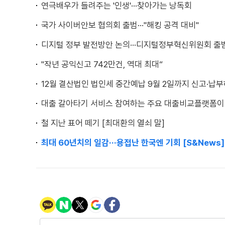
연극배우가 들려주는 '인생'···찾아가는 낭독회
국가 사이버안보 협의회 출범···"해킹 공격 대비"
디지털 정부 발전방안 논의···디지털정부혁신위원회 출
"작년 공익신고 742만건, 역대 최대“
12월 결산법인 법인세 중간예납 9월 2일까지 신고·납
대출 갈아타기 서비스 참여하는 주요 대출비교플랫폼이
철 지난 표어 떼기 [최대환의 열쇠 말]
최대 60년치의 일감···용접난 한국엔 기회 [S&News]