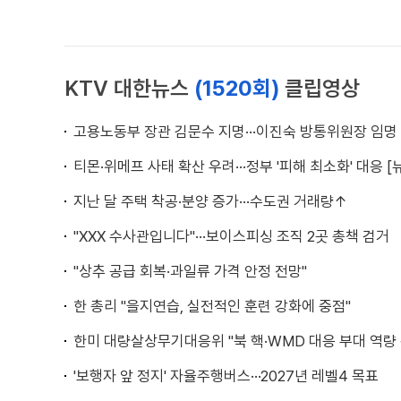
KTV 대한뉴스
(1520회)
클립영상
고용노동부 장관 김문수 지명···이진숙 방통위원장 임명
티몬·위메프 사태 확산 우려···정부 '피해 최소화' 대응 [
지난 달 주택 착공·분양 증가···수도권 거래량↑
"XXX 수사관입니다"···보이스피싱 조직 2곳 총책 검거
"상추 공급 회복·과일류 가격 안정 전망"
한 총리 "을지연습, 실전적인 훈련 강화에 중점"
한미 대량살상무기대응위 "북 핵·WMD 대응 부대 역량 
'보행자 앞 정지' 자율주행버스···2027년 레벨4 목표