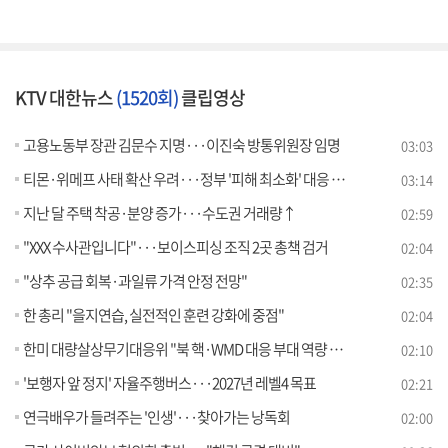
KTV 대한뉴스
(1520회)
클립영상
고용노동부 장관 김문수 지명···이진숙 방통위원장 임명
03:03
티몬·위메프 사태 확산 우려···정부 '피해 최소화' 대응 [뉴스의 맥]
03:14
지난 달 주택 착공·분양 증가···수도권 거래량↑
02:59
"XXX 수사관입니다"···보이스피싱 조직 2곳 총책 검거
02:04
"상추 공급 회복·과일류 가격 안정 전망"
02:35
한 총리 "을지연습, 실전적인 훈련 강화에 중점"
02:04
한미 대량살상무기대응위 "북 핵·WMD 대응 부대 역량 강화"
02:10
'보행자 앞 정지' 자율주행버스···2027년 레벨4 목표
02:21
연극배우가 들려주는 '인생'···찾아가는 낭독회
02:00