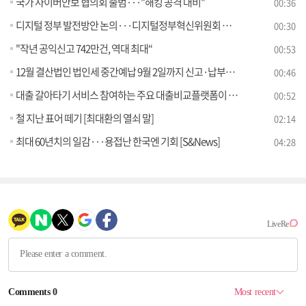
국가 사이버안보 협의회 출범···"해킹 공격 대비"
00:36
디지털 정부 발전방안 논의···디지털정부혁신위원회 출범
00:30
"작년 공익신고 742만건, 역대 최대“
00:53
12월 결산법인 법인세 중간예납 9월 2일까지 신고·납부하세요
00:46
대출 갈아타기 서비스 참여하는 주요 대출비교플랫폼이 대환대출 상품 중개수수료율을 투명하게 공시합니다
00:52
철 지난 표어 떼기 [최대환의 열쇠 말]
02:14
최대 60년치의 일감···용접난 한국엔 기회 [S&News]
04:28