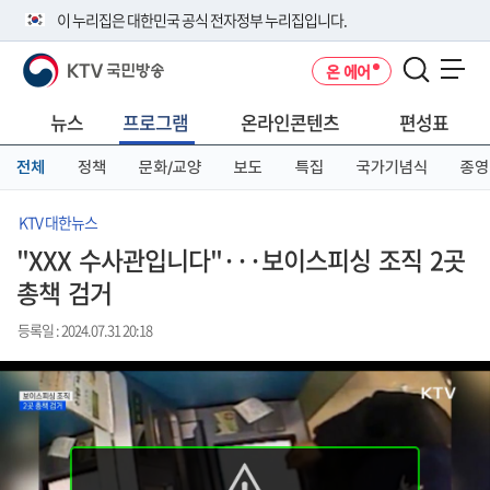
본
메
전
이 누리집은 대한민국 공식 전자정부 누리집입니다.
문
뉴
체
바
바
메
KTV 국민방송
온 에어
로
로
뉴
공식 누리집 주소 확인하기
메뉴 열기
가
가
바
go.kr 주소를 사용하는 누리집은 대한민국 정부기관이 관리하는 누리집입
기
기
로
뉴스
프로그램
온라인콘텐츠
편성표
니다.
가
이밖에 or.kr 또는 .kr등 다른 도메인 주소를 사용하고 있다면 아래 URL에
기
전체
정책
문화/교양
보도
특집
국가기념식
종영
서 도메인 주소를 확인해 보세요
운영중인 공식 누리집보기
KTV 대한뉴스
"XXX 수사관입니다"···보이스피싱 조직 2곳
총책 검거
등록일 : 2024.07.31 20:18