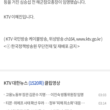
등을 거친 심승섭 전 해군참모총장이 임명됐습니다.
KTV 이혜진입니다.
( KTV 국민방송 케이블방송, 위성방송 ch164,
www.ktv.go.kr
)
< ⓒ 한국정책방송원 무단전재 및 재배포 금지 >
KTV 대한뉴스
(1520회)
클립영상
고용노동부 장관 김문수 지명···이진숙 방통위원장 임명
03:03
티몬·위메프 사태 확산 우려···정부 '피해 최소화' 대응 [뉴스의 맥]
03:14