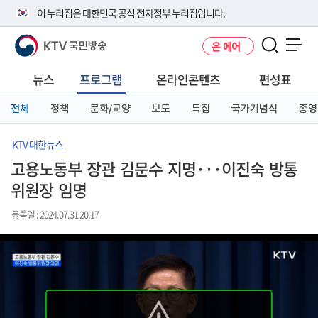
본
메
전
이 누리집은 대한민국 공식 전자정부 누리집입니다.
문
뉴
체
바
바
메
KTV 국민방송
온 에어
로
로
뉴
공식 누리집 주소 확인하기
메뉴 열기
가
가
바
go.kr 주소를 사용하는 누리집은 대한민국 정부기관이 관리하는 누리집입
기
기
로
뉴스
프로그램
온라인콘텐츠
편성표
니다.
가
이밖에 or.kr 또는 .kr등 다른 도메인 주소를 사용하고 있다면 아래 URL에
기
전체
정책
문화/교양
보도
특집
국가기념식
종영
서 도메인 주소를 확인해 보세요
운영중인 공식 누리집보기
KTV 대한뉴스
고용노동부 장관 김문수 지명···이진숙 방통
위원장 임명
등록일 : 2024.07.31 20:17