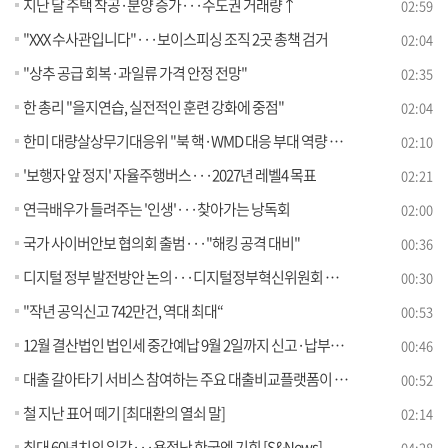
지난 달 주택 착공·분양 증가···수도권 거래량↑
02:59
"XXX 수사관입니다"···보이스피싱 조직 2곳 총책 검거
02:04
"상추 공급 회복·과일류 가격 안정 전망"
02:35
한 총리 "을지연습, 실전적인 훈련 강화에 중점"
02:04
한미 대량살상무기대응위 "북 핵·WMD 대응 부대 역량 강화"
02:10
'보행자 앞 정지' 자율주행버스···2027년 레벨4 목표
02:21
연극배우가 들려주는 '인생'···찾아가는 낭독회
02:00
국가 사이버안보 협의회 출범···"해킹 공격 대비"
00:36
디지털 정부 발전방안 논의···디지털정부혁신위원회 출범
00:30
"작년 공익신고 742만건, 역대 최대“
00:53
12월 결산법인 법인세 중간예납 9월 2일까지 신고·납부하세요
00:46
대출 갈아타기 서비스 참여하는 주요 대출비교플랫폼이 대환대출 상품 중개수수료율을 투명하게 공시합니다
00:52
철 지난 표어 떼기 [최대환의 열쇠 말]
02:14
최대 60년치의 일감···용접난 한국엔 기회 [S&News]
04:28