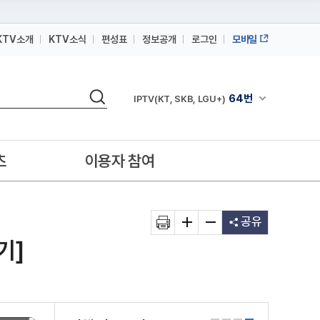
KTV소개
KTV소식
편성표
정보공개
로그인
모바일
164번
스카이라이프
검색
64번
채널안내 펼쳐
IPTV(KT, SKB, LGU+)
164번
스카이라이프
64번
IPTV(KT, SKB, LGU+)
츠
이용자 참여
164번
스카이라이프
공유
기]