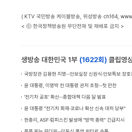
( KTV 국민방송 케이블방송, 위성방송 ch164,
www.
< ⓒ 한국정책방송원 무단전재 및 재배포 금지 >
생방송 대한민국 1부
(1622회)
클립영
국방장관 김용현 지명···안보실장 신원식·안보특보 장호
윤 대통령, 이명박 전 대통령 관저 초청···첫 만찬
'전기차 공포' 확산···종합대책 다음 달 발표
윤 대통령 "전기차 화재·코로나 확산 신속 대처 당부"
한총리, ASF·럼피스킨 발생에 "방역 총력" 긴급지시
푹푹 찌는 무더위···이동식 폭염 쉼터로 숨통