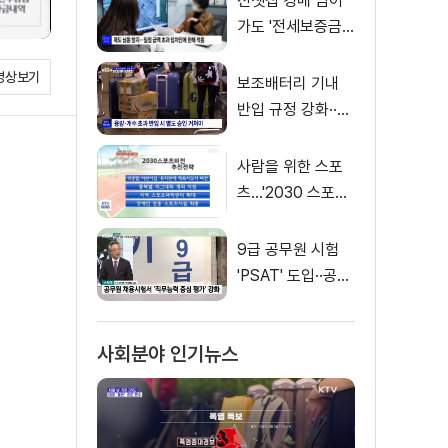
전셋집 경매 넘어
가도 '전세보증금'
먼저 돌려받는다
영상보기
보조배터리 기내
반입 규정 강화··
·'수량·보관 제한'
사람을 위한 스포
츠…'2030 스포츠
비전' 공개
9급 공무원 시험
'PSAT' 도입··공정
채용 위한 변화는?
사회분야 인기뉴스