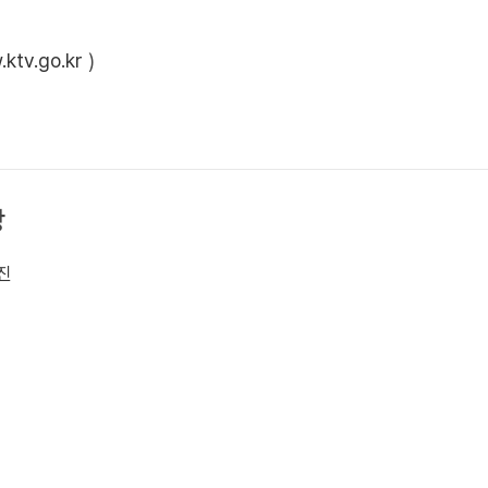
ktv.go.kr
)
상
진