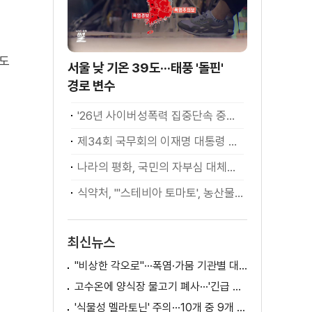
견도
서울 낮 기온 39도···태풍 '돌핀'
경로 변수
'26년 사이버성폭력 집중단속 중간성과 발표···향후 추진계획은?
제34회 국무회의 이재명 대통령 모두발언
나라의 평화, 국민의 자부심 대체불가 대한민국 이재명 대통령 모두말씀
식약처, "'스테비아 토마토', 농산물 아닌 가공식품"
최신뉴스
"비상한 각오로"···폭염·가뭄 기관별 대책은?
고수온에 양식장 물고기 폐사···'긴급 방류' 지원
'식물성 멜라토닌' 주의···10개 중 9개 처방 용량 초과