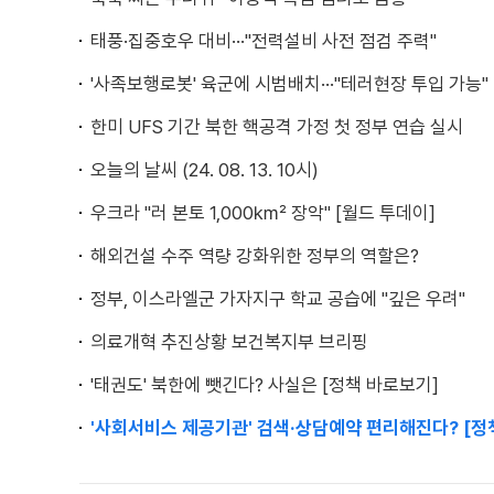
태풍·집중호우 대비···"전력설비 사전 점검 주력"
'사족보행로봇' 육군에 시범배치···"테러현장 투입 가능"
한미 UFS 기간 북한 핵공격 가정 첫 정부 연습 실시
오늘의 날씨 (24. 08. 13. 10시)
우크라 "러 본토 1,000㎢ 장악" [월드 투데이]
해외건설 수주 역량 강화위한 정부의 역할은?
정부, 이스라엘군 가자지구 학교 공습에 "깊은 우려"
의료개혁 추진상황 보건복지부 브리핑
'태권도' 북한에 뺏긴다? 사실은 [정책 바로보기]
'사회서비스 제공기관' 검색·상담예약 편리해진다? [정