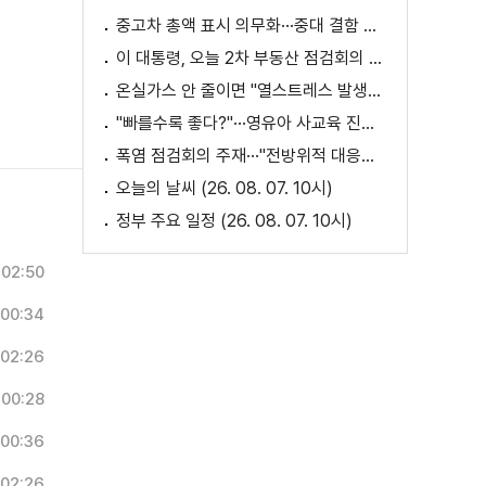
중고차 총액 표시 의무화···중대 결함 시 '계약 해제'
이 대통령, 오늘 2차 부동산 점검회의 주재
온실가스 안 줄이면 "열스트레스 발생일 29배 증가"
"빠를수록 좋다?"···영유아 사교육 진실과 해법은?
폭염 점검회의 주재···"전방위적 대응체계 가동"
오늘의 날씨 (26. 08. 07. 10시)
정부 주요 일정 (26. 08. 07. 10시)
02:50
00:34
02:26
00:28
00:36
02:26