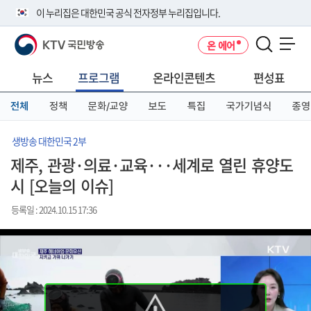
본
메
전
이 누리집은 대한민국 공식 전자정부 누리집입니다.
문
뉴
체
바
바
메
KTV 국민방송
온 에어
로
로
뉴
공식 누리집 주소 확인하기
메뉴 열기
가
가
바
go.kr 주소를 사용하는 누리집은 대한민국 정부기관이 관리하는 누리집입
기
기
로
뉴스
프로그램
온라인콘텐츠
편성표
니다.
가
이밖에 or.kr 또는 .kr등 다른 도메인 주소를 사용하고 있다면 아래 URL에
기
전체
정책
문화/교양
보도
특집
국가기념식
종영
서 도메인 주소를 확인해 보세요
운영중인 공식 누리집보기
생방송 대한민국 2부
제주, 관광·의료·교육···세계로 열린 휴양도
시 [오늘의 이슈]
등록일 : 2024.10.15 17:36