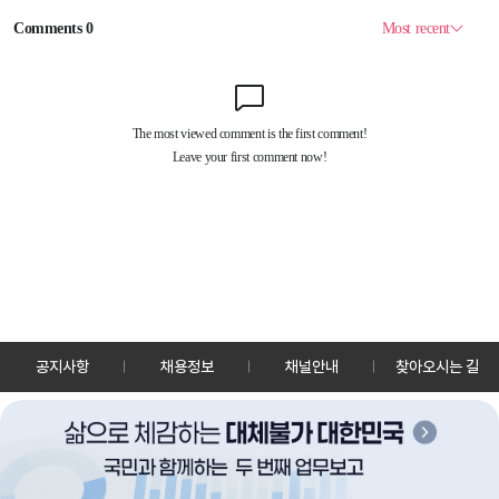
공지사항
채용정보
채널안내
찾아오시는 길
30128 세종특별자치시 정부2청사로 13 한국정책방송원 KTV
TEL: 044-204-8000
Copyrightⓒ KTV 국민방송 All Rights Reserved.
PC버전
앱 다운로드