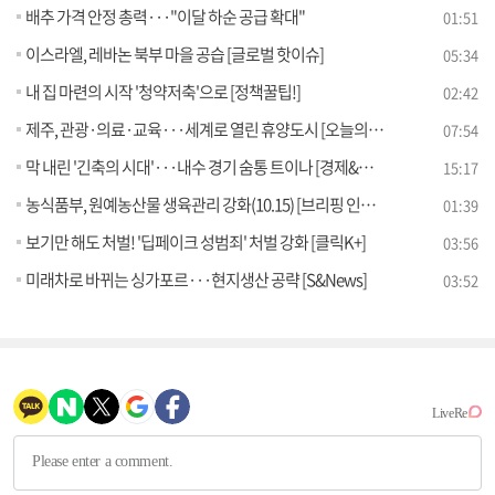
배추 가격 안정 총력···"이달 하순 공급 확대"
01:51
이스라엘, 레바논 북부 마을 공습 [글로벌 핫이슈]
05:34
내 집 마련의 시작 '청약저축'으로 [정책꿀팁!]
02:42
제주, 관광·의료·교육···세계로 열린 휴양도시 [오늘의 이슈]
07:54
막 내린 '긴축의 시대'···내수 경기 숨통 트이나 [경제&이슈]
15:17
농식품부, 원예농산물 생육관리 강화(10.15) [브리핑 인사이트]
01:39
보기만 해도 처벌! '딥페이크 성범죄' 처벌 강화 [클릭K+]
03:56
미래차로 바뀌는 싱가포르···현지생산 공략 [S&News]
03:52