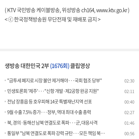
( KTV 국민방송 케이블방송, 위성방송 ch164,
www.ktv.go.kr
)
< ⓒ 한국정책방송원 무단전재 및 재배포 금지 >
생방송 대한민국 2부
(1676회)
클립영상
"금투세 폐지로 시장 불안 제거해야···국회 협조 당부"
02:30
민생토론회 '제주'···"신항 개발·제2공항 완공 지원"
02:11
전남 장흥읍 등 호우피해 14곳 특별재난지역 선포
00:40
9월 수출 7.5% 증가···정부, 역대 최대 수출 총력
02:27
북, 경의·동해선 남북 연결도로 폭파···군, 대응사격
01:46
통일부 "남북 연결도로 폭파 강력 규탄···모든 책임 북한에"
00:56