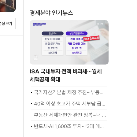
경제분야 인기뉴스
영상보기
ISA 국내투자 전액 비과세···월세
세액공제 확대
국가자산기본법 제정 추진···부동산·주식 등 통합 관리
40억 이상 초고가 주택 세부담 급증···실수요자 보호 강화
부동산 세제개편안 완전 정복···내 세금 어떻게 달라지나? [K-정책 사용법]
반도체·AI 1,600조 투자···'3대 메가프로젝트' 속도