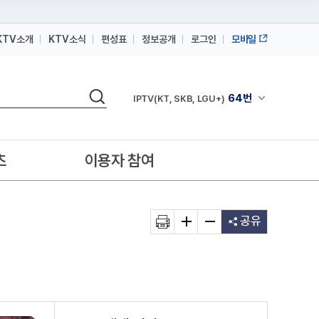
KTV소개
KTV소식
편성표
정보공개
로그인
모바일
164번
스카이라이프
검색
64번
채널안내 펼쳐
IPTV(KT, SKB, LGU+)
164번
스카이라이프
64번
IPTV(KT, SKB, LGU+)
츠
이용자 참여
164번
스카이라이프
공유