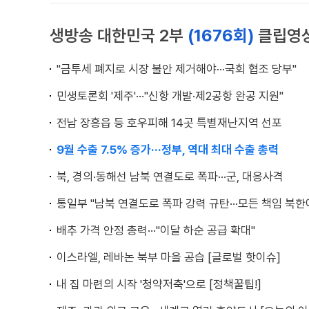
생방송 대한민국 2부
(1676회)
클립영
"금투세 폐지로 시장 불안 제거해야···국회 협조 당부"
민생토론회 '제주'···"신항 개발·제2공항 완공 지원"
전남 장흥읍 등 호우피해 14곳 특별재난지역 선포
9월 수출 7.5% 증가···정부, 역대 최대 수출 총력
북, 경의·동해선 남북 연결도로 폭파···군, 대응사격
통일부 "남북 연결도로 폭파 강력 규탄···모든 책임 북한
배추 가격 안정 총력···"이달 하순 공급 확대"
이스라엘, 레바논 북부 마을 공습 [글로벌 핫이슈]
내 집 마련의 시작 '청약저축'으로 [정책꿀팁!]