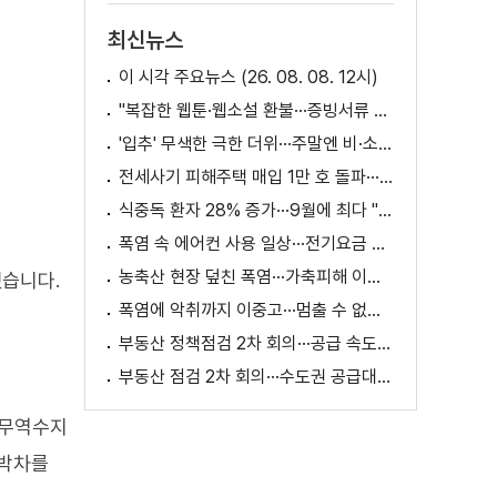
최신뉴스
이 시각 주요뉴스 (26. 08. 08. 12시)
"복잡한 웹툰·웹소설 환불···증빙서류 요구까지"
'입추' 무색한 극한 더위···주말엔 비·소나기
전세사기 피해주택 매입 1만 호 돌파···피해 지원 속도
식중독 환자 28% 증가···9월에 최다 "입추 방심 금물"
폭염 속 에어컨 사용 일상···전기요금 줄이려면?
농축산 현장 덮친 폭염···가축피해 이틀 새 28만 마리↑
했습니다.
폭염에 악취까지 이중고···멈출 수 없는 필수노동
부동산 정책점검 2차 회의···공급 속도전 본격화하나
부동산 점검 2차 회의···수도권 공급대책 논의
 무역수지
 박차를