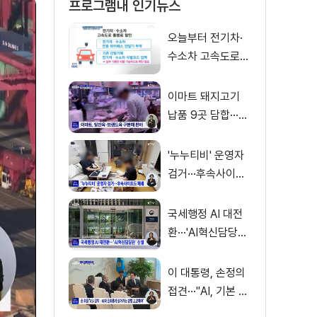
프로그램내 인기뉴스
오늘부터 전기차·
수소차 고속도로
통행료 50% 할인
이마트 돼지고기
납품 9곳 담합···과
징금 31억 원
'누누티비' 운영자
검거···후속사이트
도 폐쇄
국세행정 AI 대전
환···'AI혁신담당관'
신설
이 대통령, 손정의
접견···"AI, 기본 인
프라로 누려야"