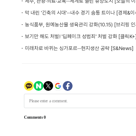
제주, 관광·의료·교육···세계로 열린 휴양도시 [오늘의 이
막 내린 '긴축의 시대'···내수 경기 숨통 트이나 [경제&이
농식품부, 원예농산물 생육관리 강화(10.15) [브리핑 
보기만 해도 처벌! '딥페이크 성범죄' 처벌 강화 [클릭K+
미래차로 바뀌는 싱가포르···현지생산 공략 [S&News]