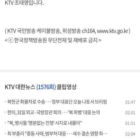
KTV 조태영입니다.
( KTV 국민방송 케이블방송, 위성방송 ch164,
www.ktv.go.kr
)
< ⓒ 한국정책방송원 무단전재 및 재배포 금지 >
KTV 대한뉴스
(1576회)
클립영상
북한군 화물차로 수송···정부 대표단 오늘 나토서 브리핑
01:47
한미, 31일 외교·국방장관 회의···'북 파병' 대응 논의
02:01
"북, 병사들 '명분없는 전쟁' 사지로 내몰아"
01:51
최 부총리 "중동 사태, 범부처 대응···세수 결손 영향 최소화"
02:04