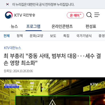
본
메
전
이 누리집은 대한민국 공식 전자정부 누리집입니다.
문
뉴
체
바
바
메
KTV 국민방송
온 에어
로
로
뉴
공식 누리집 주소 확인하기
메뉴 열기
가
가
바
go.kr 주소를 사용하는 누리집은 대한민국 정부기관이 관리하는 누리집입
기
기
로
뉴스
프로그램
온라인콘텐츠
편성표
니다.
가
이밖에 or.kr 또는 .kr등 다른 도메인 주소를 사용하고 있다면 아래 URL에
기
전체
정책
문화/교양
보도
특집
국가기념식
종영
서 도메인 주소를 확인해 보세요
운영중인 공식 누리집보기
KTV 대한뉴스
최 부총리 "중동 사태, 범부처 대응···세수 결
손 영향 최소화"
등록일 : 2024.10.28 20:06