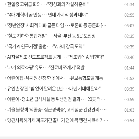
한일중 고위급 회의···"정상회의 착실히 준비"
01:34
"4대 개혁이 곧 민생···연내 가시적 성과 내야"
02:55
'정년연장' 사회적 대화 골든 타임···토론회 등 공론화 [뉴스의 맥]
05:07
'철도 지하화 통합개발'···서울·부산 등 5곳 도전장
02:35
'국가 AI 연구거점' 출범···"AI 3대 강국 도약"
02:39
AI 자율제조 선도프로젝트 공개···"제조업에 AI 입힌다"
00:46
'고가 의료쇼핑' 유도···'진료비 쪼개기' 적발
01:44
어린이집·유치원 신청 한 곳에서···유보통합포털 개통
01:52
유인촌 장관 "쉼 없이 달려온 1년···내년 기대해 달라"
03:39
어린이·청소년 급식시설 등 위생점검 결과··· 20곳 적발·조치
00:59
겨울 불청객 '뇌졸중·심근경색증', 고위험군 건강관리· 조기증상 숙지 중요
01:03
맹견사육허가제 계도기간 끝나기 전에 꼭 맹견 사육허가 받으세요!
00:54