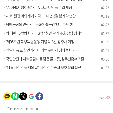
"AI 어렵지 않아요"···AI 교과서 맞춤 수업 체험
02:23
체코, 원전 이의제기 기각···내년 3월 본계약 순항
02:18
담배공장의 변신···'문화예술공간'으로 재탄생
02:23
막 내린 'K-박람회'···"2억 4천만 달러 수출 상담 성과"
01:37
'제95주년 학생독립운동 기념식' 3일 광주서 거행
01:09
연말 대규모 할인기간 내 의류 구매 시 청약철회 거부 피해 주의
01:01
국민안전과 지역공감대를 담은 물그릇, 원주천홍수조절댐 준공
00:50
'11월 저작권 축제의 달', 저작권 존중과 보호 문화 확산
01:05