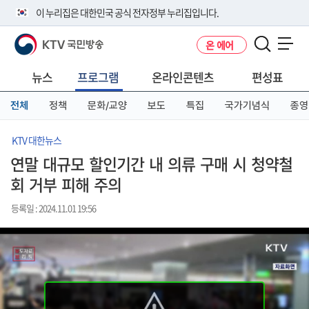
본
메
전
이 누리집은 대한민국 공식 전자정부 누리집입니다.
문
뉴
체
바
바
메
KTV 국민방송
온 에어
로
로
뉴
공식 누리집 주소 확인하기
메뉴 열기
가
가
바
go.kr 주소를 사용하는 누리집은 대한민국 정부기관이 관리하는 누리집입
기
기
로
뉴스
프로그램
온라인콘텐츠
편성표
니다.
가
이밖에 or.kr 또는 .kr등 다른 도메인 주소를 사용하고 있다면 아래 URL에
기
전체
정책
문화/교양
보도
특집
국가기념식
종영
서 도메인 주소를 확인해 보세요
운영중인 공식 누리집보기
KTV 대한뉴스
연말 대규모 할인기간 내 의류 구매 시 청약철
회 거부 피해 주의
등록일 : 2024.11.01 19:56