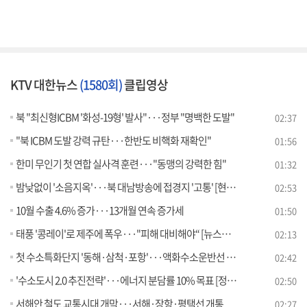
KTV 대한뉴스
(1580회)
클립영상
북 "최신형ICBM '화성-19형' 발사"···정부 "명백한 도발"
02:37
"북 ICBM 도발 강력 규탄···한반도 비핵화 재확인"
01:56
한미 무인기 첫 연합 실사격 훈련···"동맹의 강력한 힘"
01:32
밤낮없이 '소음지옥'···북 대남방송에 접경지 '고통' [현장고발]
02:53
10월 수출 4.6% 증가···13개월 연속 증가세
01:50
태풍 '콩레이'로 제주에 폭우···"피해 대비해야“ [뉴스의 맥]
02:13
첫 수소특화단지 '동해·삼척·포항'···액화수소운반선 지원
02:42
'수소도시 2.0 추진전략'···에너지 분담률 10% 목표 [정책현장+]
02:50
서해안 철도 교통시대 개막···서해·장항·평택선 개통
02:27