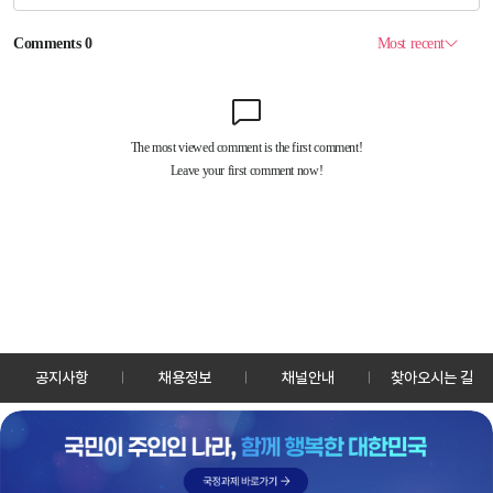
공지사항
채용정보
채널안내
찾아오시는 길
30128 세종특별자치시 정부2청사로 13 한국정책방송원 KTV
TEL: 044-204-8000
Copyrightⓒ KTV 국민방송 All Rights Reserved.